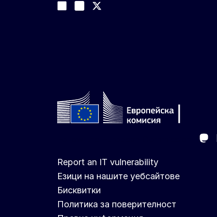
Join us on LinkedIn
#EUtrade
Trade-Off podcast
Ma
Follow the European Commission
Report an IT vulnerability
Езици на нашите уебсайтове
Бисквитки
Политика за поверителност