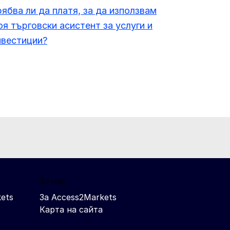
рябва ли да платя, за да използвам
оя търговски асистент за услуги и
нвестиции?
За нас
ets
За Access2Markets
Карта на сайта