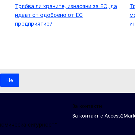
Трябва ли храните, изнасяни за ЕС, да
Т
идват от одобрено от ЕС
м
предприятие?
и
Не
За контакти
За контакт с Access2Mark
номическа сигурност"