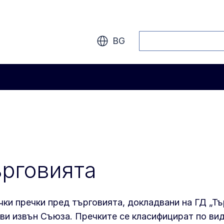
Търсене
BG
ърговията
ки пречки пред търговията, докладвани на ГД „Тъ
ави извън Съюза. Пречките се класифицират по ви