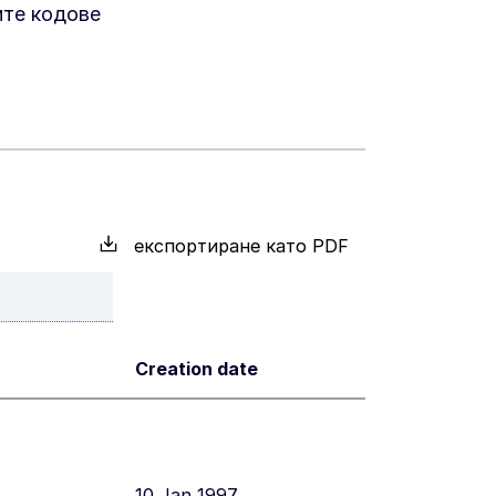
ите кодове
експортиране като PDF
Creation date
10 Jan 1997