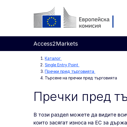
Направо към основното съдържание
Европейска комисия
Access2Markets
Каталог
Single Entry Point
Пречки пред търговията
Търсене на пречки пред търговията
Пречки пред т
В този раздел можете да видите всич
които засягат износа на ЕС за държ