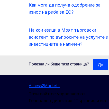
Как мога да получа одобрение за
износ на риба за ЕС?
На кои езици в Моят търговски
асистент по въпросите на услугите и
инвестициите е наличен?
Полезна ли беше тази страница?
Да
Access2Markets
Този сайт се управлява от:
Генерална дирекция "Търговия и ико
Следвайте ни