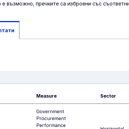
то е възможно, пречките са изброени със съответн
лтати
Measure
Sector
Government
Procurement
Performance
Horizontal