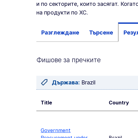
и по секторите, които засягат. Кога
на продукти по ХС.
Разглеждане
Търсене
Резу
Фишове за пречките
Държава:
Brazil
Title
Country
Government
Procurement under
Brazil