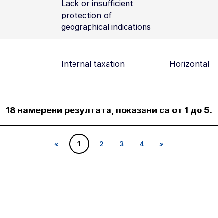
Lack or insufficient
protection of
geographical indications
Internal taxation
Horizontal
18 намерени резултата, показани са от 1 до 5.
«
1
2
3
4
»