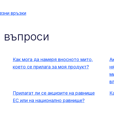
езни връзки
и въпроси
Как мога да намеря вносното мито,
А
което се прилага за моя продукт?
н
м
в
Прилагат ли се акцизите на равнище
К
ЕС или на национално равнище?