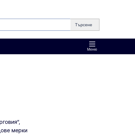
Търсене
Меню
рговия“,
дове мерки