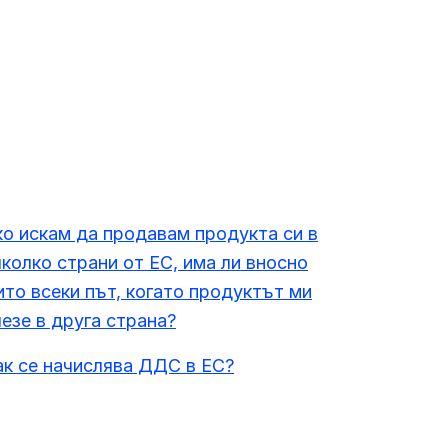
ко искам да продавам продукта си в
яколко страни от ЕС, има ли вносно
ито всеки път, когато продуктът ми
лезе в друга страна?
ак се начислява ДДС в ЕС?