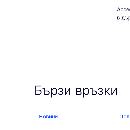
Acce
в дъ
Бързи връзки
Новини
Пол