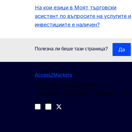
На кои езици в Моят търговски
асистент по въпросите на услугите и
инвестициите е наличен?
Полезна ли беше тази страница?
Да
Access2Markets
Този сайт се управлява от:
Генерална дирекция "Търговия и ико
Следвайте ни
Join us on LinkedIn
#EUtrade
Trade-Off podcast