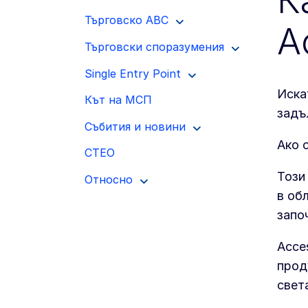
К
Търговско ABC
A
Търговски споразумения
Single Entry Point
Иска
Кът на МСП
задъ
Събития и новини
Ако 
CTEO
Този
Относно
в об
запо
Acce
прод
свет