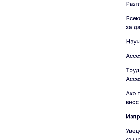
Разг
Всек
за д
Науч
Acce
Труд
Acce
Ако 
внос
Изпр
Увед
съще