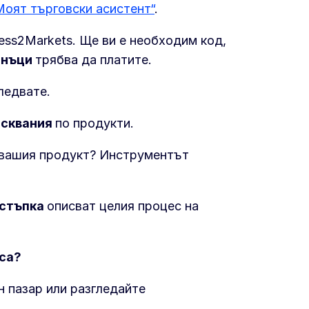
Моят търговски асистент“
.
ess2Markets. Ще ви е необходим код,
анъци
трябва да платите.
ледвате.
исквания
по продукти.
вашия продукт? Инструментът
 стъпка
описват целия процес на
оса?
н пазар или разгледайте