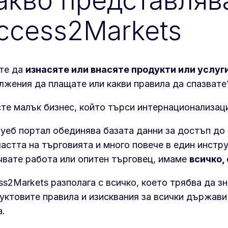
акво представляв
ccess2Markets
те да
изнасяте или внасяте
продукти или услуг
лжения да плащате или какви правила да спазвате
сте малък бизнес, който търси интернационализаци
 уеб портал обединява базата данни за достъп до
ластта на търговията и много повече в един инст
чвате работа или опитен търговец, имаме
всичко,
ss2Markets разполага с всичко, което трябва да зн
уктовите правила и изисквания за всички държави 
а.