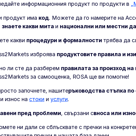
ледайте информационния продукт по продукти в
„
и продукт има
код
. Можете да го намерите на Acc
а
знаете какви мита
и
национални или местни
д
ете какви
процедури
и формалности
трябва да с
ss2Markets изброява
продуктовите правила
и из
но ли сте да разберем
правилата за произход на
ss2Markets за самооценка, ROSA ще ви помогне!
просто започнете, нашите
ръководства
стъпка по
 и износ на
стоки
и
услуги
.
авени пред проблеми
, свързани с
вноса или изн
омете ни дали се сблъсквате с пречки на конкрете
ствуващите пречки в нашата база данни.