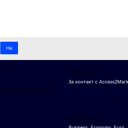
Не
За контакти
За контакт с Access2Mark
номическа сигурност"
Related sites
Business, Economy, Euro