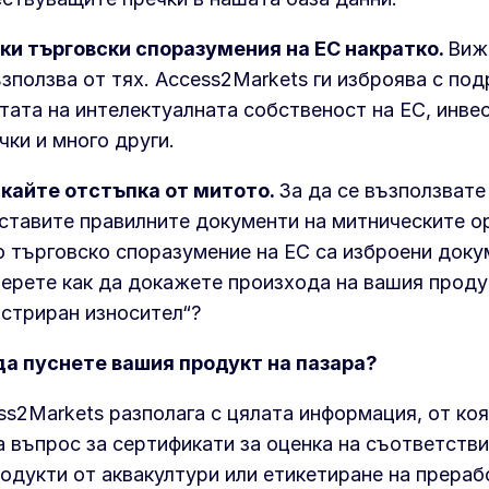
ки търговски споразумения на ЕС
накратко.
Виж
ъзползва от тях. Access2Markets ги изброява с по
тата на интелектуалната собственост на ЕС, инве
чки и много други.
кайте отстъпка от митото.
За да се възползвате
ставите правилните документи на митническите ор
о търговско споразумение на ЕС са изброени доку
ерете как да докажете произхода на вашия проду
истриран износител“?
да пуснете вашия
продукт на пазара?
ss2Markets разполага с цялата информация, от ко
а въпрос за сертификати за оценка на съответств
родукти от аквакултури или етикетиране на прераб