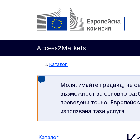
Направо към основното съдържание
Европейска комисия
Access2Markets
Каталог
Моля, имайте предвид, че с
възможност за основно разб
преведени точно. Европейска
използвана тази услуга.
Каталог