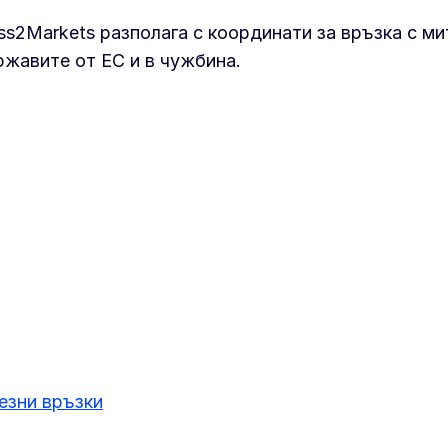
ss2Markets разполага с координати за връзка с ми
ржавите от ЕС и в чужбина.
езни връзки