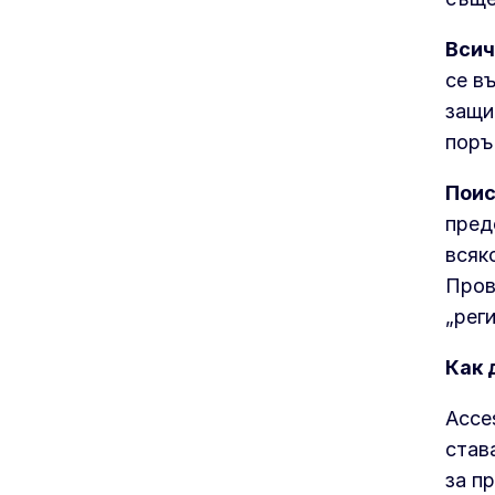
Всич
се в
защи
поръ
Поис
пред
всяк
Пров
„рег
Как 
Acce
став
за п