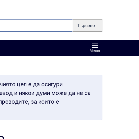
Търсене
Меню
чиято цел е да осигури
евод и някои думи може да не са
преводите, за които е