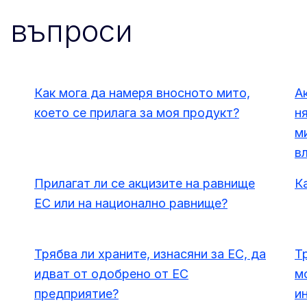
и въпроси
Как мога да намеря вносното мито,
А
което се прилага за моя продукт?
н
м
в
Прилагат ли се акцизите на равнище
К
ЕС или на национално равнище?
Трябва ли храните, изнасяни за ЕС, да
Т
идват от одобрено от ЕС
м
предприятие?
и