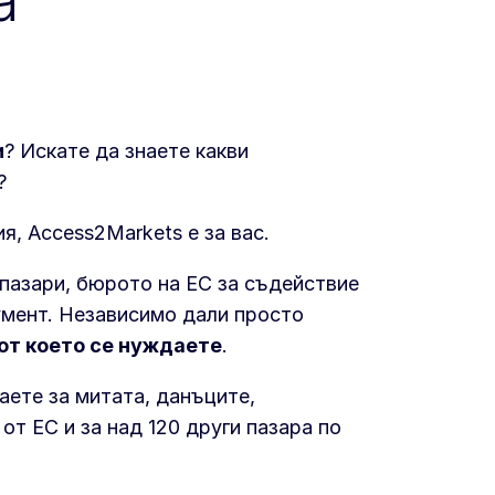
а
и
? Искате да знаете какви
?
я, Access2Markets е за вас.
 пазари, бюрото на ЕС за съдействие
румент. Независимо дали просто
 от което се нуждаете
.
аете за митата, данъците,
от ЕС и за над 120 други пазара по