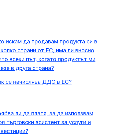
ко искам да продавам продукта си в
яколко страни от ЕС, има ли вносно
ито всеки път, когато продуктът ми
лезе в друга страна?
ак се начислява ДДС в ЕС?
рябва ли да платя, за да използвам
оя търговски асистент за услуги и
нвестиции?