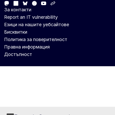
Mastodon
LinkedIn
Facebook
Youtube
Other networks
Bluesky
За контакти
Report an IT vulnerability
Езици на нашите уебсайтове
Бисквитки
Политика за поверителност
Правна информация
Достъпност