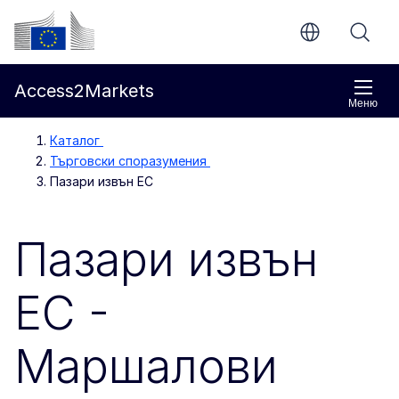
Направо към основното съдържание
Европейска комисия
Access2Markets
Меню
Каталог
Търговски споразумения
Пазари извън ЕС
Пазари извън
ЕС -
Маршалови