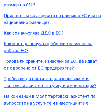
размер на 0%?
Прилагат ли се акцизите на равнище ЕС или на
национално равнище?
Как се начислява ДДС в ЕС?
Как мога да получа одобрение за износ на
риба за ЕС?
Трябва ли храните, изнасяни за ЕС, да идват
от одобрено от ЕС предприятие?
Трябва ли да платя, за да използвам моя
търговски асистент за услуги и инвестиции?
На кои езици в Моят търговски асистент по
въпросите на услугите и инвестициите е