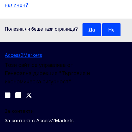
наличен?
Полезна ли беше тази страница?
Да
Не
Access2Markets
Този сайт се управлява от:
Генерална дирекция "Търговия и
икономическа сигурност"
Следвайте ни
Join us on LinkedIn
#EUtrade
Trade-Off podcast
За контакти
За контакт с Access2Markets