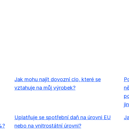
Jak mohu najít dovozní clo, které se
Po
vztahuje na můj výrobek?
ně
po
ji
Uplatňuje se spotřební daň na úrovni EU
Ja
%?
nebo na vnitrostátní úrovni?