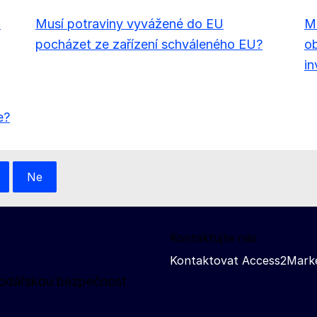
b
Musí potraviny vyvážené do EU
Mu
pocházet ze zařízení schváleného EU?
ob
in
e?
Ne
Kontaktujte nás
Kontaktovat Access2Mark
spodářskou bezpečnost