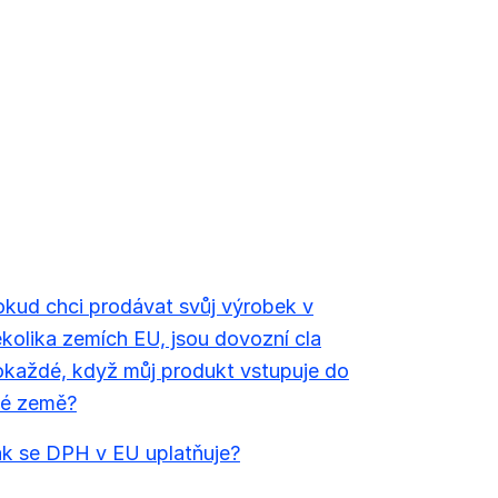
kud chci prodávat svůj výrobek v
kolika zemích EU, jsou dovozní cla
každé, když můj produkt vstupuje do
né země?
k se DPH v EU uplatňuje?