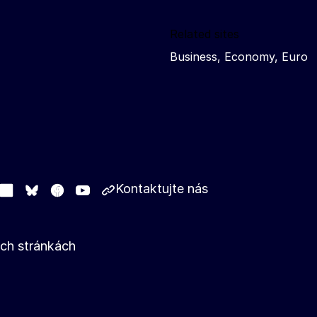
Related sites
Business, Economy, Euro
Kontaktujte nás
stodon
LinkedIn
Facebook
Youtube
Other networks
Bluesky
ých stránkách