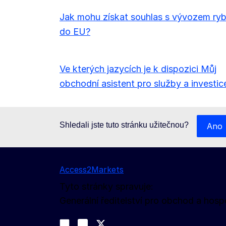
Jak mohu získat souhlas s vývozem ry
do EU?
Ve kterých jazycích je k dispozici Můj
obchodní asistent pro služby a investic
Shledali jste tuto stránku užitečnou?
Ano
Access2Markets
Tyto stránky spravuje:
Generální ředitelství pro obchod a ho
Sledujte nás na sociálních sítích
Join us on LinkedIn
#EUtrade