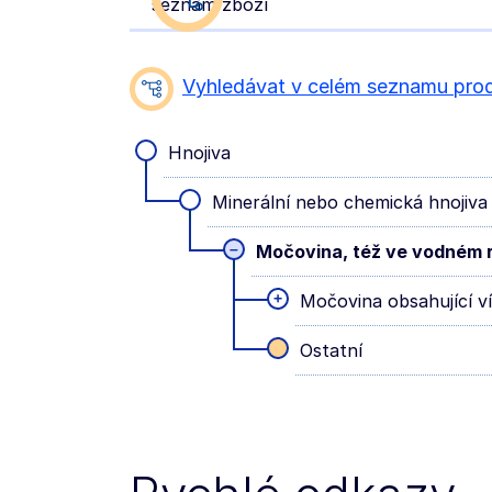
seznam zboží
Vyhledávat v celém seznamu pro
Hnojiva
Minerální nebo chemická hnojiva
–
Močovina, též ve vodném 
+
Močovina obsahující v
Ostatní