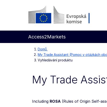
Přejít na hlavní obsah
Evropská komise
Access2Markets
Domů
My Trade Assistant (Pomoc v otázkách o
Vyhledávání produktu
My Trade Assis
Including
ROSA
(
Rules of Origin Self-as