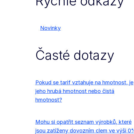
Rychlé odkazy
Novinky
Časté dotazy
Pokud se tarif vztahuje na hmotnost, je
jeho hrubá hmotnost nebo čistá
hmotnost?
Mohu si opatřit seznam výrobků, které
jsou zatíženy dovozním clem ve výši 0