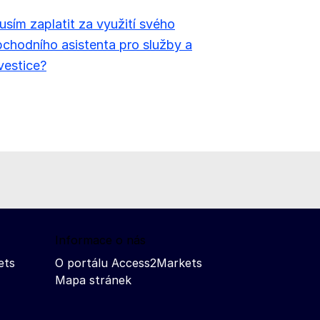
sím zaplatit za využití svého
chodního asistenta pro služby a
vestice?
Informace o nás
ets
O portálu Access2Markets
Mapa stránek