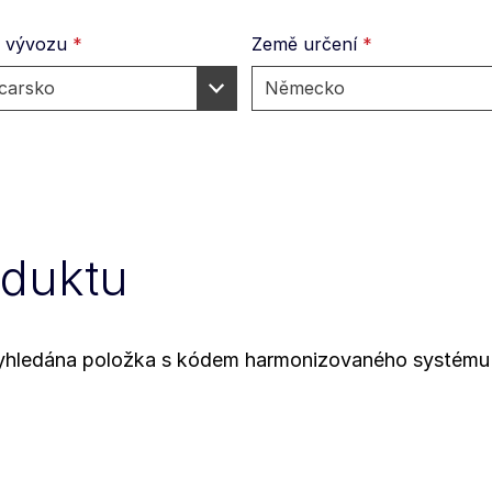
 vývozu
*
Země určení
*
oduktu
 vyhledána položka s kódem harmonizovaného systému 