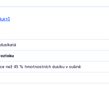
duktů
 dusíkatá
roztoku
íce než 45 % hmotnostních dusíku v sušině