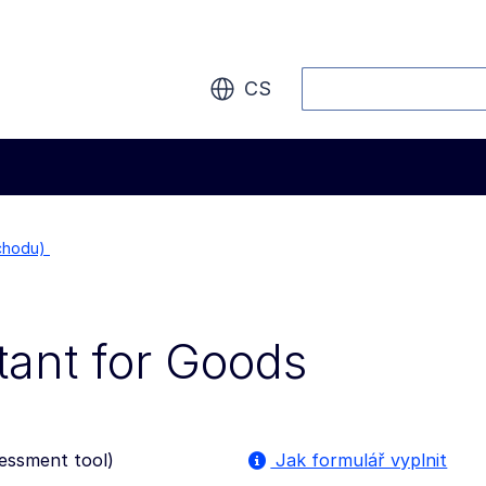
Vyhledávání
CS
bchodu)
tant for Goods
sessment tool
)
Jak formulář vyplnit