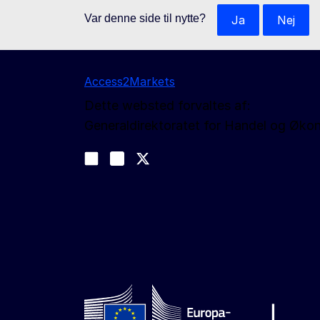
Var denne side til nytte?
Ja
Nej
Access2Markets
Dette websted forvaltes af:
Generaldirektoratet for Handel og Øko
Følg os
Join us on LinkedIn
#EUtrade
Trade-Off podcast