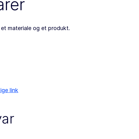
arer
et materiale og et produkt.
ige link
var