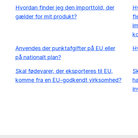
Hvordan finder jeg den importtold, der
Hv
gælder for mit produkt?
fl
im
ko
Anvendes der punktafgifter på EU eller
H
på nationalt plan?
Skal fødevarer, der eksporteres til EU,
Sk
komme fra en EU-godkendt virksomhed?
ha
in