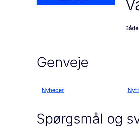
V
Både 
Genveje
Nyheder
Nytt
Spørgsmål og s