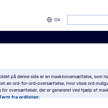
Søg
DA
det på denne side er en maskinoversættelse, som har 
om en ord-for-ord-oversættelse, hvor visse ord muligv
 for oversættelser, der er genereret ved hjælp af mas
Term fra ordlisten: