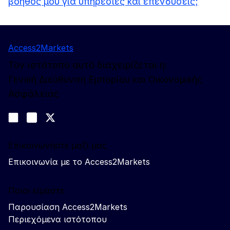
βοηθός μου για υπηρεσίες και επενδύσεις;
Access2Markets
Τον ιστότοπο αυτό διαχειρίζεται η:
Γενική Διεύθυνση Εμπορίου και Οικονομικής
Ασφάλειας
Ακολουθήστε μας
Join us on LinkedIn
#EUtrade
Trade-Off podcast
Επικοινωνήστε μαζί μας
Επικοινωνία με το Access2Markets
Ποιοι είμαστε
Παρουσίαση Access2Markets
Περιεχόμενα ιστότοπου