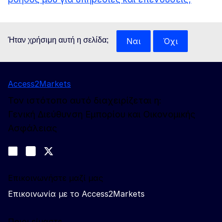
Ήταν χρήσιμη αυτή η σελίδα;
Ναι
Όχι
Access2Markets
Τον ιστότοπο αυτό διαχειρίζεται η:
Γενική Διεύθυνση Εμπορίου και Οικονομικής
Ασφάλειας
Ακολουθήστε μας
Join us on LinkedIn
#EUtrade
Trade-Off podcast
Επικοινωνήστε μαζί μας
Επικοινωνία με το Access2Markets
Ποιοι είμαστε