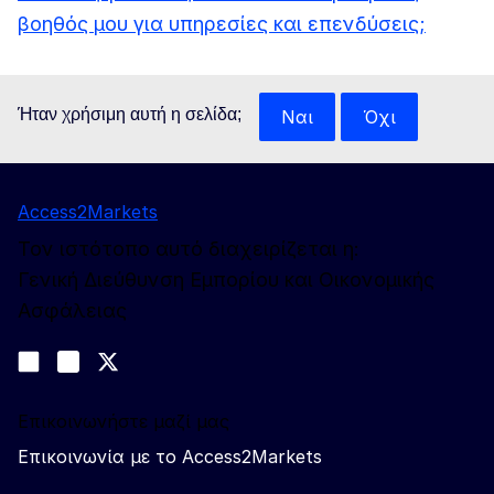
βοηθός μου για υπηρεσίες και επενδύσεις;
Ήταν χρήσιμη αυτή η σελίδα;
Ναι
Όχι
Access2Markets
Τον ιστότοπο αυτό διαχειρίζεται η:
Γενική Διεύθυνση Εμπορίου και Οικονομικής
Ασφάλειας
Ακολουθήστε μας
Join us on LinkedIn
#EUtrade
Trade-Off podcast
Επικοινωνήστε μαζί μας
Επικοινωνία με το Access2Markets