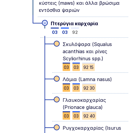
κύστεις (maws) και άλλα βρώσιμα
εντόσθια ψαριών
–
Πτερύγια καρχαρία
03
03
92
Σκυλόψαρα (Squalus
acanthias και ρίνες
Scyliorhinus spp.)
03
03
92 15
Λάμια (Lamna nasus)
03
03
92 30
Γλαυκοκαρχαρίας
(Prionace glauca)
03
03
92 40
Ρυγχοκαρχαρίας (Isurus