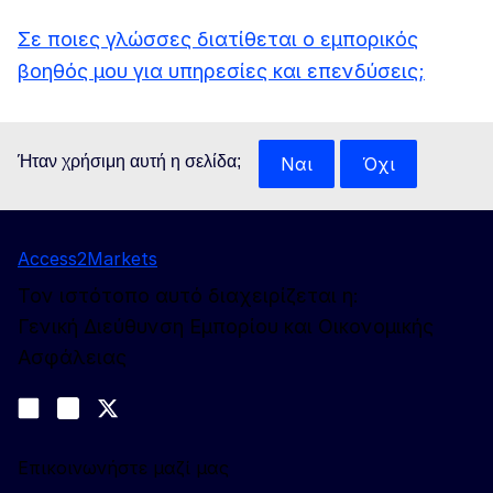
Σε ποιες γλώσσες διατίθεται ο εμπορικός
βοηθός μου για υπηρεσίες και επενδύσεις;
Ήταν χρήσιμη αυτή η σελίδα;
Ναι
Όχι
Access2Markets
Τον ιστότοπο αυτό διαχειρίζεται η:
Γενική Διεύθυνση Εμπορίου και Οικονομικής
Ασφάλειας
Ακολουθήστε μας
Join us on LinkedIn
#EUtrade
Trade-Off podcast
Επικοινωνήστε μαζί μας