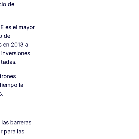
cio de
UE es el mayor
o de
s en 2013 a
inversiones
itadas.
trones
tiempo la
s.
 las barreras
r para las