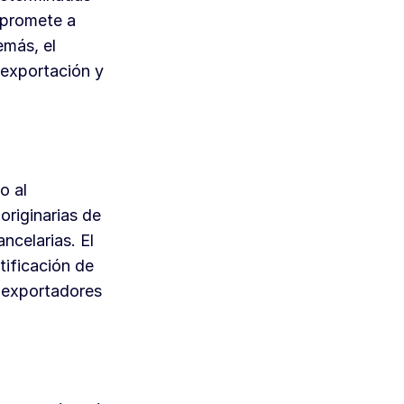
mpromete a
emás, el
 exportación y
o al
originarias de
ncelarias. El
ificación de
e exportadores