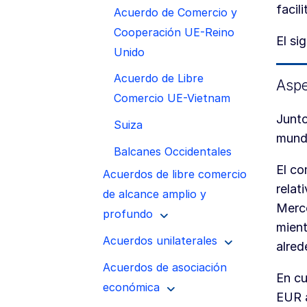
facili
Acuerdo de Comercio y
Cooperación UE-Reino
El si
Unido
Acuerdo de Libre
Aspe
Comercio UE-Vietnam
Junto
Suiza
mundo
Balcanes Occidentales
El co
Acuerdos de libre comercio
relat
de alcance amplio y
Merc
profundo
mient
Acuerdos unilaterales
alred
Acuerdos de asociación
En cu
económica
EUR a