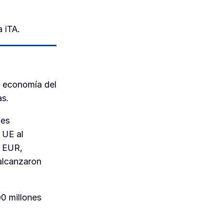
a iTA.
r economía del
as.
 es
 UE al
s EUR,
alcanzaron
00 millones