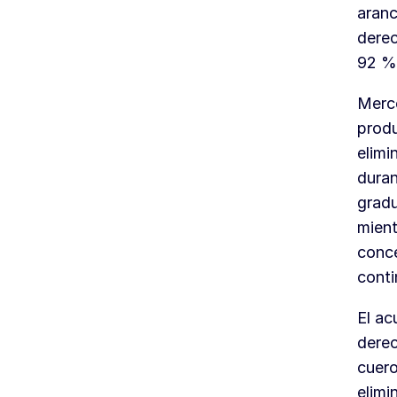
aranc
derec
92 % 
Merco
produ
elimi
duran
gradu
mient
conce
conti
El ac
derec
cuero
elimi