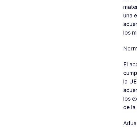
mater
una e
acuer
los m
Norm
El ac
cumpl
la UE
acuer
los e
de la
Aduan