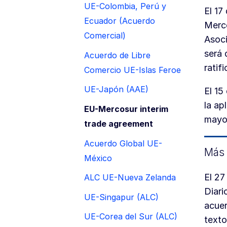
UE-Colombia, Perú y
El 17
Ecuador (Acuerdo
Merco
Comercial)
Asoci
será 
Acuerdo de Libre
ratif
Comercio UE-Islas Feroe
UE-Japón (AAE)
El 15
la ap
EU-Mercosur interim
mayo
trade agreement
Acuerdo Global UE-
Más 
México
El 27
ALC UE-Nueva Zelanda
Diari
UE-Singapur (ALC)
acuer
UE-Corea del Sur (ALC)
texto