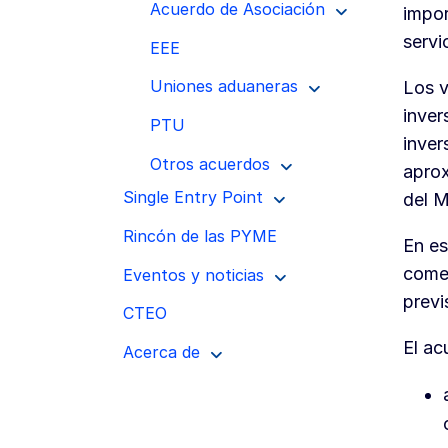
Acuerdo de Asociación
impor
servi
EEE
Uniones aduaneras
Los v
inver
PTU
inver
Otros acuerdos
aprox
Single Entry Point
del M
Rincón de las PYME
En es
comer
Eventos y noticias
previ
CTEO
El ac
Acerca de