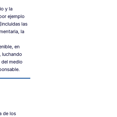
o y la
 por ejemplo
incluidas las
mentaria, la
nible, en
s, luchando
n del medio
ponsable.
a de los