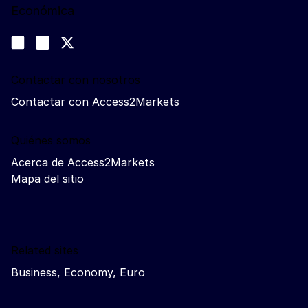
Económica
Síganos
Join us on LinkedIn
#EUtrade
Trade-Off podcast
Contactar con nosotros
Contactar con Access2Markets
Quiénes somos
Acerca de Access2Markets
Mapa del sitio
Related sites
Business, Economy, Euro