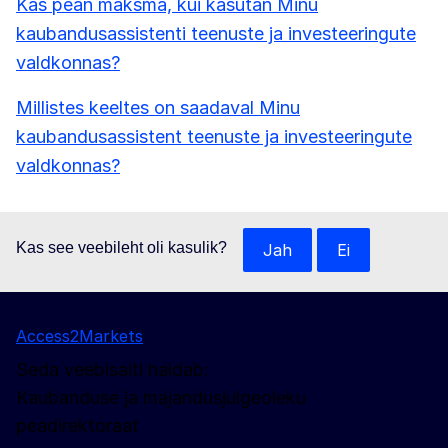
Kas pean maksma, kui kasutan Minu
kaubandusassistenti teenuste ja investeeringute
valdkonnas?
Millistes keeltes on saadaval Minu
kaubandusassistent teenuste ja investeeringute
valdkonnas?
Kas see veebileht oli kasulik?
Jah
Ei
Access2Markets
Seda veebisaiti haldab:
Kaubanduse ja majandusjulgeoleku
peadirektoraat