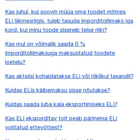
Kas juhul, kui soovin müüa oma toodet mitmes
ELi liikmesriigis, tuleb tasuda imporditollimaks iga
kord, kui minu toode siseneb teise riiki?
Kas mul on võimalik saada 0 %
imporditollimaksuga maksustatud toodete
loetelu?
Kas aktsiisi kohaldatakse ELi või riiklikul tasandil?
Kuidas ELis käibemaksu sisse nõutakse?
Kuidas saada luba kala eksportimiseks ELi?
Kas ELi eksporditav toit peab pärinema ELi
volitatud ettevõttest?