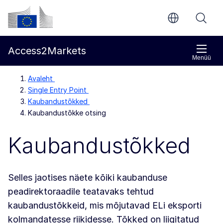
Põhisisu juurde
Euroopa Komisjon
Access2Markets
Menüü
Avaleht
Single Entry Point
Kaubandustõkked
Kaubandustõkke otsing
Kaubandustõkked
Selles jaotises näete kõiki kaubanduse
peadirektoraadile teatavaks tehtud
kaubandustõkkeid, mis mõjutavad ELi eksporti
kolmandatesse riikidesse. Tõkked on liigitatud