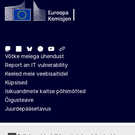
Follow the European Commission
Mastodon
LinkedIn
Facebook
Youtube
Other networks
Bluesky
Võtke meiega ühendust
Report an IT vulnerability
Keeled meie veebisaitidel
Küpsised
Isikuandmete kaitse põhimõtted
Õigusteave
Juurdepääsetavus