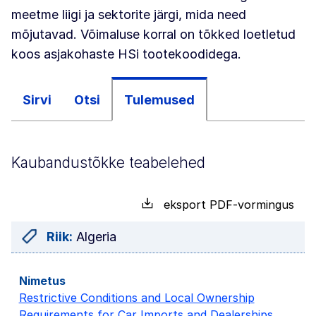
meetme liigi ja sektorite järgi, mida need
mõjutavad. Võimaluse korral on tõkked loetletud
koos asjakohaste HSi tootekoodidega.
Sirvi
Otsi
Tulemused
Kaubandustõkke teabelehed
eksport PDF-vormingus
Riik:
Algeria
Restrictive Conditions and Local Ownership
Requirements for Car Imports and Dealerships