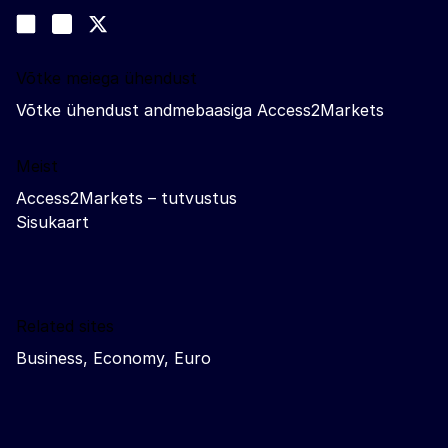
Jälgige meid
Join us on LinkedIn
#EUtrade
Trade-Off podcast
Võtke meiega ühendust
Võtke ühendust andmebaasiga Access2Markets
Meist
Access2Markets – tutvustus
Sisukaart
Related sites
Business, Economy, Euro