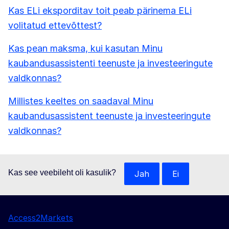
Kas ELi eksporditav toit peab pärinema ELi
volitatud ettevõttest?
Kas pean maksma, kui kasutan Minu
kaubandusassistenti teenuste ja investeeringute
valdkonnas?
Millistes keeltes on saadaval Minu
kaubandusassistent teenuste ja investeeringute
valdkonnas?
Kas see veebileht oli kasulik?
Jah
Ei
Access2Markets