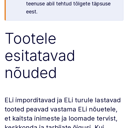
teenuse abil tehtud tõlgete täpsuse
eest.
Tootele
esitatavad
nõuded
ELi imporditavad ja ELi turule lastavad
tooted peavad vastama ELi nõuetele,
et kaitsta inimeste ja loomade tervist,
keskkonda ja tarbijate õigusi. Kui