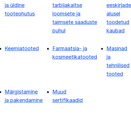
ja üldine
tarbijakaitse
eeskirjade
tooteohutus
loomsete ja
alusel
taimsete saaduste
toodetud
puhul
kaubad
Keemiatooted
Farmaatsia- ja
Masinad
kosmeetikatooted
ja
tehnilised
tooted
Märgistamine
Muud
ja pakendamine
sertifikaadid