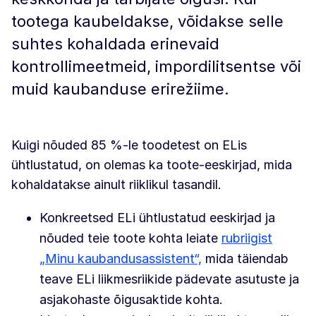
tootega kaubeldakse, võidakse selle
suhtes kohaldada erinevaid
kontrollimeetmeid, impordilitsentse või
muid kaubanduse erirežiime.
Kuigi nõuded 85 %-le toodetest on ELis
ühtlustatud, on olemas ka toote-eeskirjad, mida
kohaldatakse ainult riiklikul tasandil.
Konkreetsed ELi ühtlustatud eeskirjad ja
nõuded teie toote kohta leiate
rubriigist
„Minu kaubandusassistent“,
mida täiendab
teave ELi liikmesriikide pädevate asutuste ja
asjakohaste õigusaktide kohta.