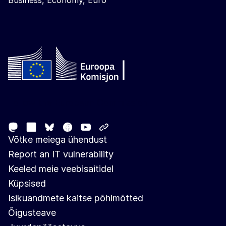
Business, Economy, Euro
Follow the European Commission
Mastodon
LinkedIn
Facebook
Youtube
Other networks
Bluesky
Võtke meiega ühendust
Report an IT vulnerability
Keeled meie veebisaitidel
Küpsised
Isikuandmete kaitse põhimõtted
Õigusteave