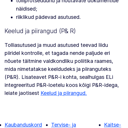
tolliprotseduurid ja nõutavate dokumentide
näidised;
riiklikud pädevad asutused.
Keelud ja piirangud (P& R)
Tolliasutused ja muud asutused teevad liidu
piiridel kontrolle, et tagada nende paljude eri
nõuete täitmine valdkondliku poliitika raames,
mida nimetatakse keeldudeks ja piiranguteks
(P&R). Lisateavet P&R-i kohta, sealhulgas ELi
integreeritud P&R-loetelu koos kõigi P&R-idega,
leiate jaotisest
Keelud ja piirangud.
Kaubanduskord
Tervise- ja
Kaitse-