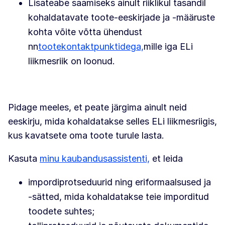
Lisateabe saamiseks ainult riiklikul tasandil
kohaldatavate toote-eeskirjade ja -määruste
kohta võite võtta ühendust
nn
tootekontaktpunktidega,
mille iga ELi
liikmesriik on loonud.
Pidage meeles, et peate järgima ainult neid
eeskirju, mida kohaldatakse selles ELi liikmesriigis,
kus kavatsete oma toote turule lasta.
Kasuta
minu kaubandusassistenti,
et leida
impordiprotseduurid ning eriformaalsused ja
-sätted, mida kohaldatakse teie imporditud
toodete suhtes;