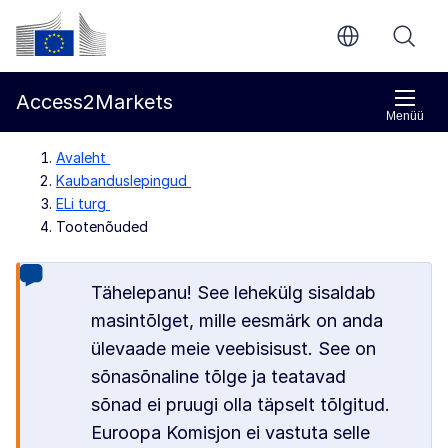
Põhisisu juurde
Euroopa Komisjon
Access2Markets
Menüü
Avaleht
Kaubanduslepingud
ELi turg
Tootenõuded
Tähelepanu! See lehekülg sisaldab
masintõlget, mille eesmärk on anda
ülevaade meie veebisisust. See on
sõnasõnaline tõlge ja teatavad
sõnad ei pruugi olla täpselt tõlgitud.
Euroopa Komisjon ei vastuta selle