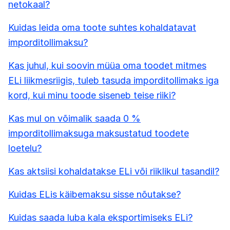
netokaal?
Kuidas leida oma toote suhtes kohaldatavat
imporditollimaksu?
Kas juhul, kui soovin müüa oma toodet mitmes
ELi liikmesriigis, tuleb tasuda imporditollimaks iga
kord, kui minu toode siseneb teise riiki?
Kas mul on võimalik saada 0 %
imporditollimaksuga maksustatud toodete
loetelu?
Kas aktsiisi kohaldatakse ELi või riiklikul tasandil?
Kuidas ELis käibemaksu sisse nõutakse?
Kuidas saada luba kala eksportimiseks ELi?