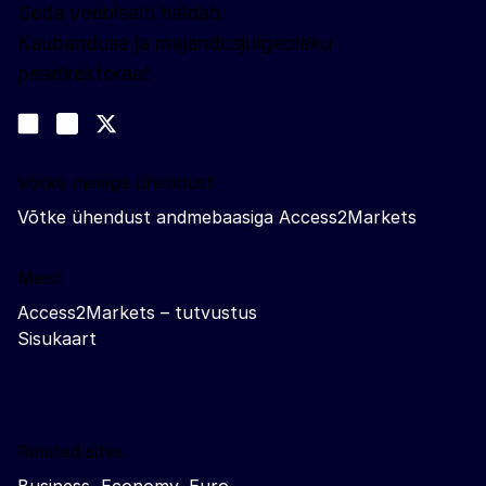
Seda veebisaiti haldab:
Kaubanduse ja majandusjulgeoleku
peadirektoraat
Jälgige meid
Join us on LinkedIn
#EUtrade
Trade-Off podcast
Võtke meiega ühendust
Võtke ühendust andmebaasiga Access2Markets
Meist
Access2Markets – tutvustus
Sisukaart
Related sites