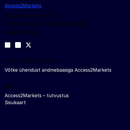
Access2Markets
Seda veebisaiti haldab:
Kaubanduse ja majandusjulgeoleku
peadirektoraat
Jälgige meid
Join us on LinkedIn
#EUtrade
Trade-Off podcast
Võtke meiega ühendust
Võtke ühendust andmebaasiga Access2Markets
Meist
Access2Markets – tutvustus
Sisukaart