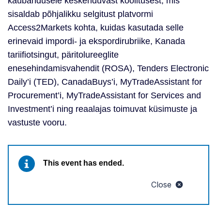
kaubandusele keskenduvast koolitusest, mis
sisaldab põhjalikku selgitust platvormi
Access2Markets kohta, kuidas kasutada selle
erinevaid impordi- ja ekspordirubriike, Kanada
tariifiotsingut, päritolureeglite
enesehindamisvahendit (ROSA), Tenders Electronic
Daily’i (TED), CanadaBuys’i, MyTradeAssistant for
Procurement’i, MyTradeAssistant for Services and
Investment’i ning reaalajas toimuvat küsimuste ja
vastuste vooru.
This event has ended.
Close