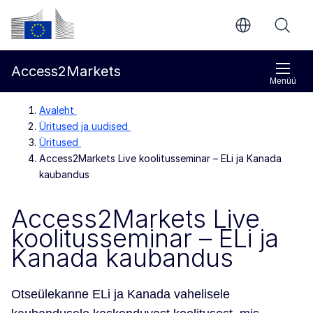
Põhisisu juurde
Euroopa Komisjon
Access2Markets
Menüü
Avaleht
Üritused ja uudised
Üritused
Access2Markets Live koolitusseminar – ELi ja Kanada
kaubandus
Access2Markets Live
koolitusseminar – ELi ja
Kanada kaubandus
Otseülekanne ELi ja Kanada vahelisele