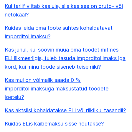
Kui tariif viitab kaalule, siis kas see on bruto- või
netokaal?
Kuidas leida oma toote suhtes kohaldatavat
imporditollimaksu?
Kas juhul, kui soovin müüa oma toodet mitmes
ELi liikmesriigis, tuleb tasuda imporditollimaks iga
kord, kui minu toode siseneb teise riiki?
Kas mul on võimalik saada 0 %
imporditollimaksuga maksustatud toodete
loetelu?
Kas aktsiisi kohaldatakse ELi või riiklikul tasandil?
Kuidas ELis käibemaksu sisse nõutakse?