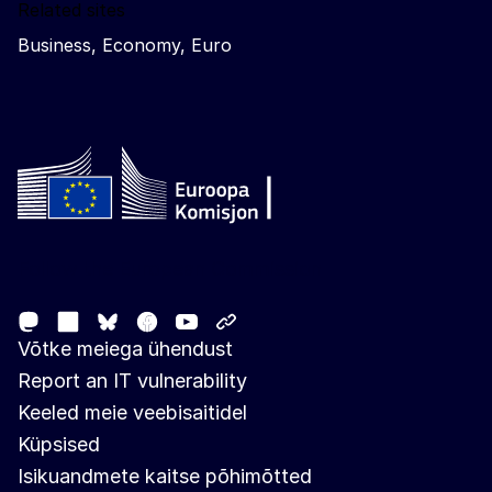
Related sites
Business, Economy, Euro
Follow the European Commission
Mastodon
LinkedIn
Facebook
Youtube
Other networks
Bluesky
Võtke meiega ühendust
Report an IT vulnerability
Keeled meie veebisaitidel
Küpsised
Isikuandmete kaitse põhimõtted