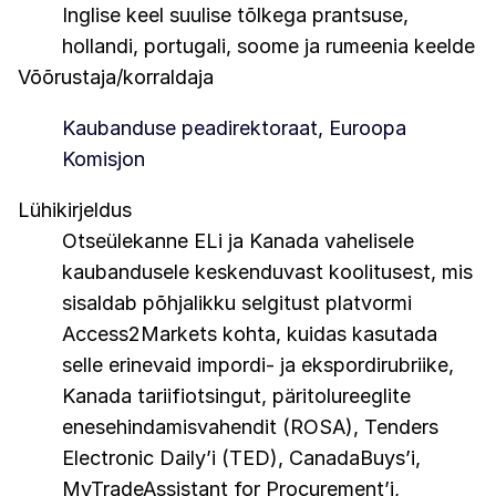
Inglise keel suulise tõlkega prantsuse,
hollandi, portugali, soome ja rumeenia keelde
Võõrustaja/korraldaja
Kaubanduse peadirektoraat, Euroopa
Komisjon
Lühikirjeldus
Otseülekanne ELi ja Kanada vahelisele
kaubandusele keskenduvast koolitusest, mis
sisaldab põhjalikku selgitust platvormi
Access2Markets kohta, kuidas kasutada
selle erinevaid impordi- ja ekspordirubriike,
Kanada tariifiotsingut, päritolureeglite
enesehindamisvahendit (ROSA), Tenders
Electronic Daily’i (TED), CanadaBuys’i,
MyTradeAssistant for Procurement’i,