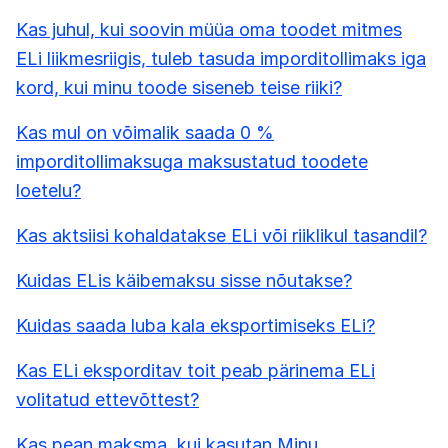
Kas juhul, kui soovin müüa oma toodet mitmes
ELi liikmesriigis, tuleb tasuda imporditollimaks iga
kord, kui minu toode siseneb teise riiki?
Kas mul on võimalik saada 0 %
imporditollimaksuga maksustatud toodete
loetelu?
Kas aktsiisi kohaldatakse ELi või riiklikul tasandil?
Kuidas ELis käibemaksu sisse nõutakse?
Kuidas saada luba kala eksportimiseks ELi?
Kas ELi eksporditav toit peab pärinema ELi
volitatud ettevõttest?
Kas pean maksma, kui kasutan Minu