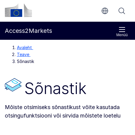
Põhisisu juurde
Euroopa Komisjon
Access2Markets
Menüü
Avaleht
Teave
Sõnastik
Sõnastik
Mõiste otsimiseks sõnastikust võite kasutada
otsingufunktsiooni või sirvida mõistete loetelu