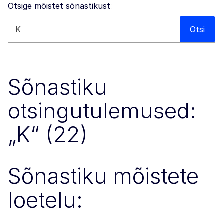
Otsige mõistet sõnastikust:
Otsi sellelt veebisaidilt
Otsi
Sõnastiku
otsingutulemused:
„K“ (22)
Sõnastiku mõistete
loetelu: