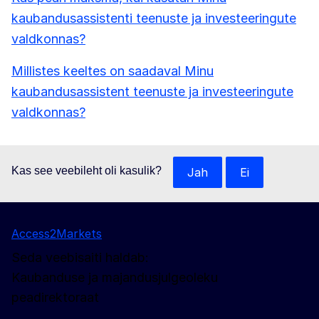
kaubandusassistenti teenuste ja investeeringute
valdkonnas?
Millistes keeltes on saadaval Minu
kaubandusassistent teenuste ja investeeringute
valdkonnas?
Kas see veebileht oli kasulik?
Jah
Ei
Access2Markets
Seda veebisaiti haldab:
Kaubanduse ja majandusjulgeoleku
peadirektoraat
Jälgige meid