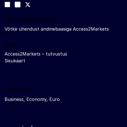
Join us on LinkedIn
#EUtrade
Trade-Off podcast
Võtke meiega ühendust
Võtke ühendust andmebaasiga Access2Markets
Meist
Access2Markets – tutvustus
Sisukaart
Related sites
Business, Economy, Euro