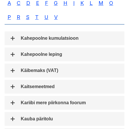
A
C
D
E
F
G
H
I
K
L
M
O
P
R
S
T
U
V
Kahepoolne kumulatsioon
Kahepoolne leping
Käibemaks (VAT)
Kaitsemeetmed
Kariibi mere piirkonna foorum
Kauba päritolu