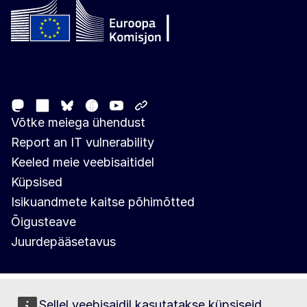
Follow the European Commission
Mastodon
LinkedIn
Facebook
Youtube
Other networks
Bluesky
Võtke meiega ühendust
Report an IT vulnerability
Keeled meie veebisaitidel
Küpsised
Isikuandmete kaitse põhimõtted
Õigusteave
Juurdepääsetavus
Sellel veebisaidil kasutatakse küpsiseid.