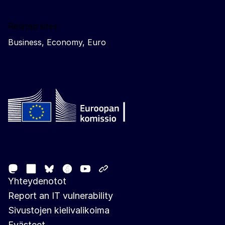
Related sites
Business, Economy, Euro
Follow the European Commission
Mastodon
LinkedIn
Facebook
Youtube
Other networks
Bluesky
Yhteydenotot
Report an IT vulnerability
Sivustojen kielivalikoima
Evästeet