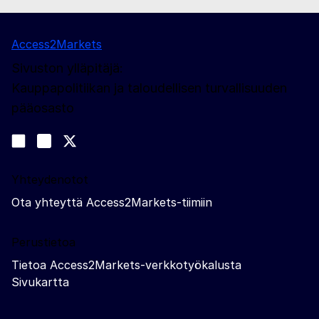
Access2Markets
Sivuston ylläpitäjä:
Kauppapolitiikan ja taloudellisen turvallisuuden
pääosasto
Sosiaalinen media
Join us on LinkedIn
#EUtrade
Trade-Off podcast
Yhteydenotot
Ota yhteyttä Access2Markets-tiimiin
Perustietoa
Tietoa Access2Markets-verkkotyökalusta
Sivukartta