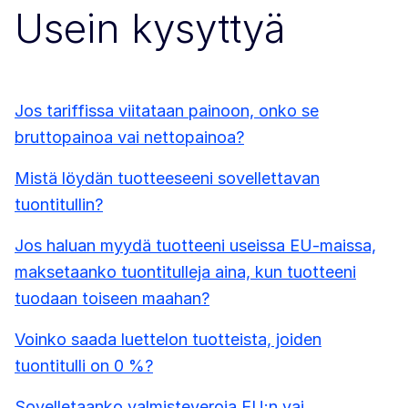
Usein kysyttyä
Jos tariffissa viitataan painoon, onko se
bruttopainoa vai nettopainoa?
Mistä löydän tuotteeseeni sovellettavan
tuontitullin?
Jos haluan myydä tuotteeni useissa EU-maissa,
maksetaanko tuontitulleja aina, kun tuotteeni
tuodaan toiseen maahan?
Voinko saada luettelon tuotteista, joiden
tuontitulli on 0 %?
Sovelletaanko valmisteveroja EU:n vai