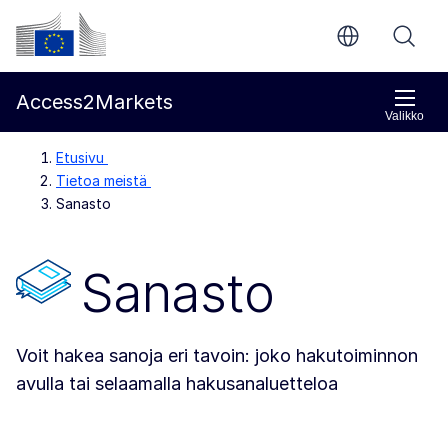
Siirry pääsisältöön
Euroopan komissio
Access2Markets
Valikko
Etusivu
Tietoa meistä
Sanasto
Sanasto
Voit hakea sanoja eri tavoin: joko hakutoiminnon
avulla tai selaamalla hakusanaluetteloa