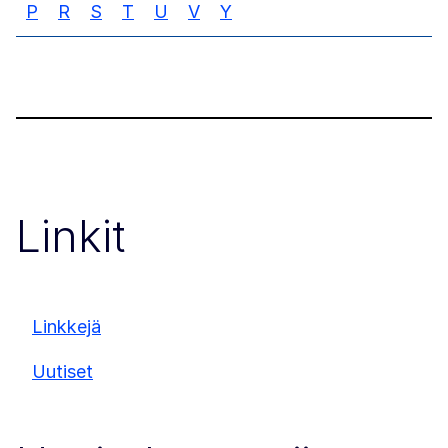
P
R
S
T
U
V
Y
Linkit
Linkkejä
Uutiset