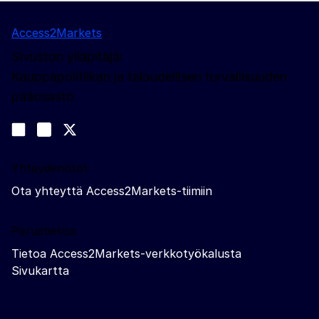
Access2Markets
Sivuston ylläpitäjä:
Kauppapolitiikan ja taloudellisen turvallisuuden
pääosasto
Sosiaalinen media
Join us on LinkedIn
#EUtrade
Trade-Off podcast
Yhteydenotot
Ota yhteyttä Access2Markets-tiimiin
Perustietoa
Tietoa Access2Markets-verkkotyökalusta
Sivukartta