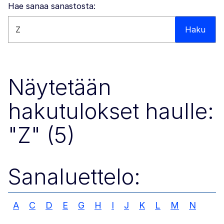
Hae sanaa sanastosta:
Hae tältä sivustolta
Haku
Näytetään
hakutulokset haulle:
"Z" (5)
Sanaluettelo:
A
C
D
E
G
H
I
J
K
L
M
N