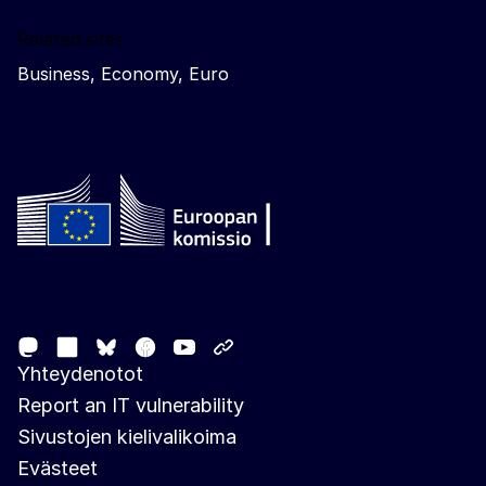
Related sites
Business, Economy, Euro
Follow the European Commission
Mastodon
LinkedIn
Facebook
Youtube
Other networks
Bluesky
Yhteydenotot
Report an IT vulnerability
Sivustojen kielivalikoima
Evästeet