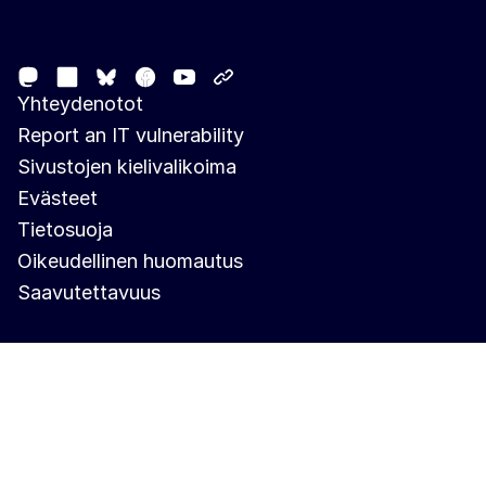
Follow the European Commission
Mastodon
LinkedIn
Facebook
Youtube
Other networks
Bluesky
Yhteydenotot
Report an IT vulnerability
Sivustojen kielivalikoima
Evästeet
Tietosuoja
Oikeudellinen huomautus
Saavutettavuus