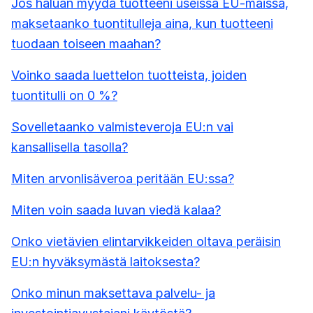
Jos haluan myydä tuotteeni useissa EU-maissa,
maksetaanko tuontitulleja aina, kun tuotteeni
tuodaan toiseen maahan?
Voinko saada luettelon tuotteista, joiden
tuontitulli on 0 %?
Sovelletaanko valmisteveroja EU:n vai
kansallisella tasolla?
Miten arvonlisäveroa peritään EU:ssa?
Miten voin saada luvan viedä kalaa?
Onko vietävien elintarvikkeiden oltava peräisin
EU:n hyväksymästä laitoksesta?
Onko minun maksettava palvelu- ja