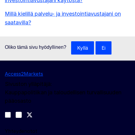
investointiavustajani käytöstä?
Millä kielillä palvelu- ja investointiavustajani on
saatavilla?
Oliko tämä sivu hyödyllinen?
Kyllä
Ei
Access2Markets
Sivuston ylläpitäjä:
Kauppapolitiikan ja taloudellisen turvallisuuden
pääosasto
Sosiaalinen media
Join us on LinkedIn
#EUtrade
Trade-Off podcast
Yhteydenotot