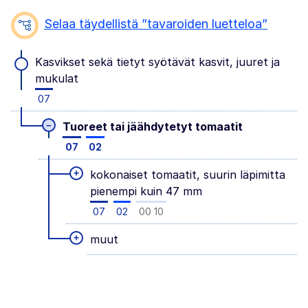
Selaa täydellistä ”tavaroiden luetteloa”
Kasvikset sekä tietyt syötävät kasvit, juuret ja
mukulat
07
–
Tuoreet tai jäähdytetyt tomaatit
07
02
+
kokonaiset tomaatit, suurin läpimitta
pienempi kuin 47 mm
07
02
00 10
+
muut