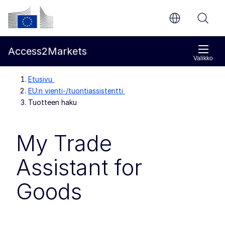
Siirry pääsisältöön
Euroopan komissio
Access2Markets
Valikko
Etusivu
EU:n vienti-/tuontiassistentti
Tuotteen haku
My Trade
Assistant for
Goods