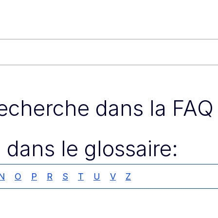
recherche dans la FAQ 
 dans le glossaire:
N
O
P
R
S
T
U
V
Z