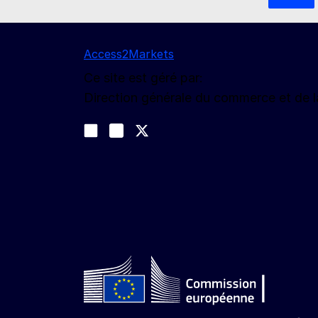
Access2Markets
Ce site est géré par:
Direction générale du commerce et de 
Nous suivre
Join us on LinkedIn
#EUtrade
Trade-Off podcast