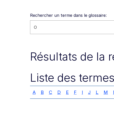
Rechercher un terme dans le glossaire:
Rechercher sur ce site web
Résultats de la 
Liste des termes
A
B
C
D
E
F
I
J
L
M