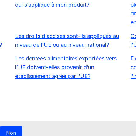
qui s’applique à mon produit?
pl
dr
en
Les droits d’accises sont-ils appliqués au
Co
?
niveau de l’UE ou au niveau national?
l’
Les denrées alimentaires exportées vers
Do
l’UE doivent-elles provenir d’un
co
établissement agréé par l’UE?
l’
Non