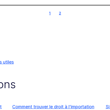
1
2
1
2
s utiles
ions
t
Comment trouver le droit à l’importation
Si