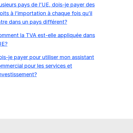
usieurs pays de l’UE, dois-je payer des
oits à l’importation à chaque fois qu’il
tre dans un pays différent?
mment la TVA est-elle appliquée dans
UE?
is-je payer pour utiliser mon assistant
mmercial pour les services et
investissement?