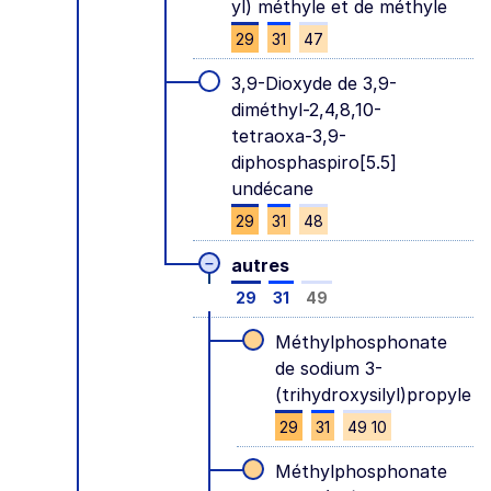
yl) méthyle et de méthyle
29
31
47
3,9-Dioxyde de 3,9-
diméthyl-2,4,8,10-
tetraoxa-3,9-
diphosphaspiro[5.5]
undécane
29
31
48
–
autres
29
31
49
Méthylphosphonate
de sodium 3-
(trihydroxysilyl)propyle
29
31
49 10
Méthylphosphonate