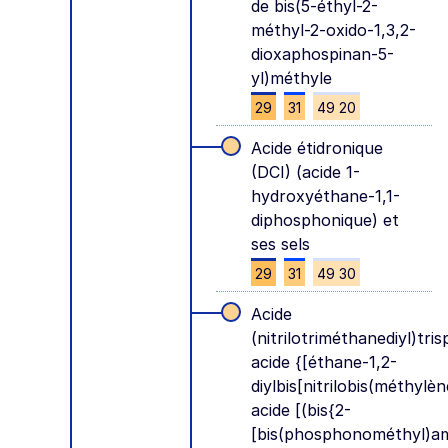
de bis(5-éthyl-2-
méthyl-2-oxido-1,3,2-
dioxaphospinan-5-
yl)méthyle
29
31
49 20
Acide étidronique
(DCI) (acide 1-
hydroxyéthane-1,1-
diphosphonique) et
ses sels
29
31
49 30
Acide
(nitrilotriméthanediyl)tr
acide {[éthane-1,2-
diylbis[nitrilobis(méthyl
acide [(bis{2-
[bis(phosphonométhyl)am