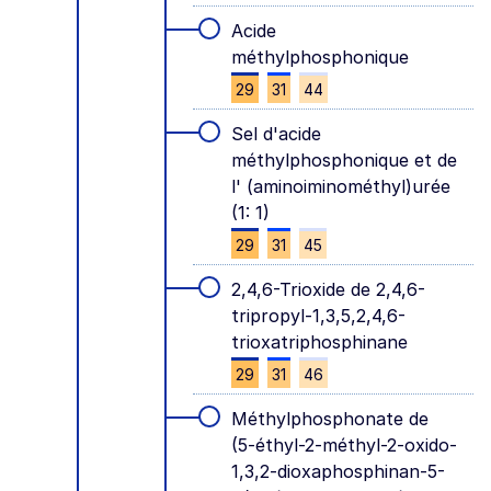
Acide
méthylphosphonique
29
31
44
Sel d'acide
méthylphosphonique et de
l' (aminoiminométhyl)urée
(1: 1)
29
31
45
2,4,6-Trioxide de 2,4,6-
tripropyl-1,3,5,2,4,6-
trioxatriphosphinane
29
31
46
Méthylphosphonate de
(5-éthyl-2-méthyl-2-oxido-
1,3,2-dioxaphosphinan-5-