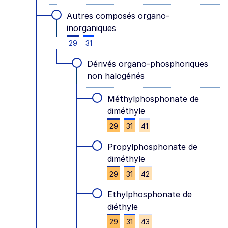
Autres composés organo-
inorganiques
29
31
Dérivés organo-phosphoriques
non halogénés
Méthylphosphonate de
diméthyle
29
31
41
Propylphosphonate de
diméthyle
29
31
42
Ethylphosphonate de
diéthyle
29
31
43