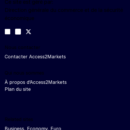
Ce site est géré par:
Direction générale du commerce et de la sécurité
économique
Nous suivre
Join us on LinkedIn
#EUtrade
Trade-Off podcast
Nous contacter
Contacter Access2Markets
Qui nous sommes
À propos d’Access2Markets
Plan du site
Related sites
Business, Economy, Euro