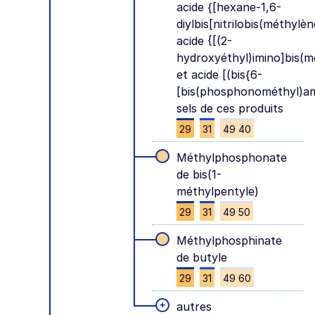
acide {[hexane-1,6-
diylbis[nitrilobis(méthyl
acide {[(2-
hydroxyéthyl)imino]bis(m
et acide [(bis{6-
[bis(phosphonométhyl)am
sels de ces produits
29
31
49 40
Méthylphosphonate
de bis(1-
méthylpentyle)
29
31
49 50
Méthylphosphinate
de butyle
29
31
49 60
+
autres