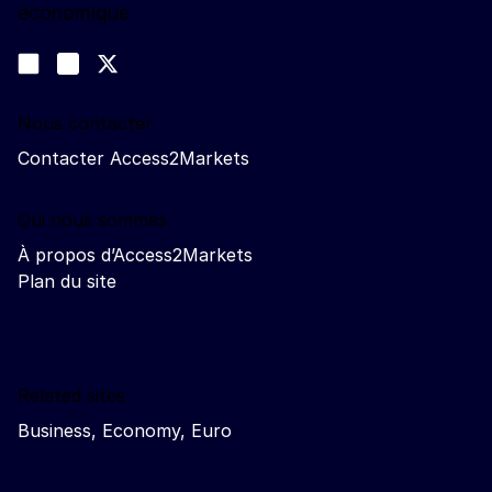
économique
Nous suivre
Join us on LinkedIn
#EUtrade
Trade-Off podcast
Nous contacter
Contacter Access2Markets
Qui nous sommes
À propos d’Access2Markets
Plan du site
Related sites
Business, Economy, Euro