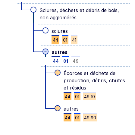
Sciures, déchets et débris de bois,
non agglomérés
sciures
44
01
41
–
autres
44
01
49
Écorces et déchets de
production, débris, chutes
et résidus
44
01
49 10
autres
44
01
49 90