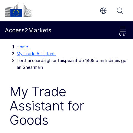
Chuig an bpríomhinneachar
Coimisiún Eorpach
Access2Markets
Clár
Home
My Trade Assistant
Torthaí cuardaigh ar taispeáint do 1805 ó an Indinéis go
an Ghearmáin
My Trade
Assistant for
Goods