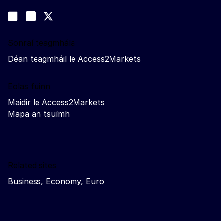
Lean muid
Join us on LinkedIn
#EUtrade
Trade-Off podcast
Sonraí teagmhála
Déan teagmháil le Access2Markets
Eolas fúinn
Maidir le Access2Markets
Mapa an tsuímh
Related sites
Business, Economy, Euro