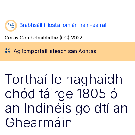
Brabhsáil i liosta iomlán na n-earraí
Córas Comhchuibhithe (CC) 2022
Ag iompórtáil isteach san Aontas
Torthaí le haghaidh
chód táirge 1805 ó
an Indinéis go dtí an
Ghearmáin