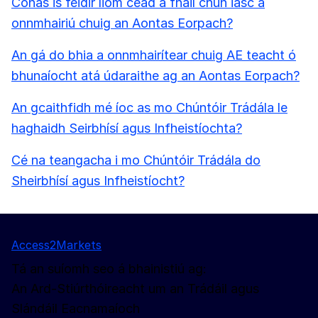
Conas is féidir liom cead a fháil chun iasc a
onnmhairiú chuig an Aontas Eorpach?
An gá do bhia a onnmhairítear chuig AE teacht ó
bhunaíocht atá údaraithe ag an Aontas Eorpach?
An gcaithfidh mé íoc as mo Chúntóir Trádála le
haghaidh Seirbhísí agus Infheistíochta?
Cé na teangacha i mo Chúntóir Trádála do
Sheirbhísí agus Infheistíocht?
Access2Markets
Tá an suíomh seo á bhainistiú ag:
An Ard-Stiúrthóireacht um an Trádáil agus
Slándáil Eacnamaíoch