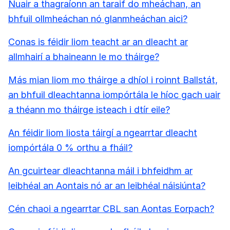
Nuair a thagraíonn an taraif do mheáchan, an
bhfuil ollmheáchan nó glanmheáchan aici?
Conas is féidir liom teacht ar an dleacht ar
allmhairí a bhaineann le mo tháirge?
Más mian liom mo tháirge a dhíol i roinnt Ballstát,
an bhfuil dleachtanna iompórtála le híoc gach uair
a théann mo tháirge isteach i dtír eile?
An féidir liom liosta táirgí a ngearrtar dleacht
iompórtála 0 % orthu a fháil?
An gcuirtear dleachtanna máil i bhfeidhm ar
leibhéal an Aontais nó ar an leibhéal náisiúnta?
Cén chaoi a ngearrtar CBL san Aontas Eorpach?