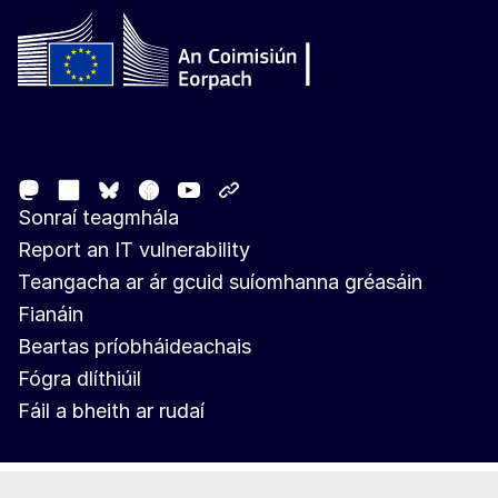
Follow the European Commission
Mastodon
LinkedIn
Facebook
Youtube
Other networks
Bluesky
Sonraí teagmhála
Report an IT vulnerability
Teangacha ar ár gcuid suíomhanna gréasáin
Fianáin
Beartas príobháideachais
Fógra dlíthiúil
Fáil a bheith ar rudaí