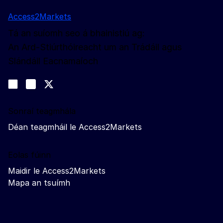
Access2Markets
Tá an suíomh seo á bhainistiú ag:
An Ard-Stiúrthóireacht um an Trádáil agus
Slándáil Eacnamaíoch
Lean muid
Join us on LinkedIn
#EUtrade
Trade-Off podcast
Sonraí teagmhála
Déan teagmháil le Access2Markets
Eolas fúinn
Maidir le Access2Markets
Mapa an tsuímh