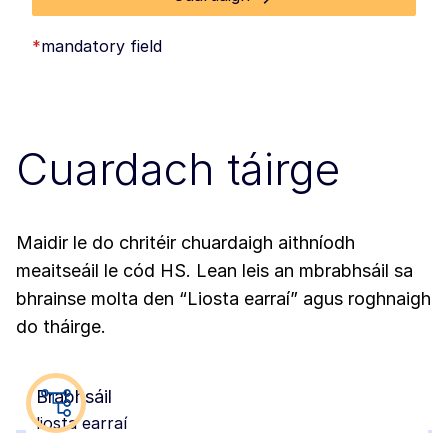
*
mandatory field
Cuardach táirge
Maidir le do chritéir chuardaigh aithníodh
meaitseáil le cód HS. Lean leis an mbrabhsáil sa
bhrainse molta den “Liosta earraí” agus roghnaigh
do tháirge.
Brabhsáil
liosta earraí