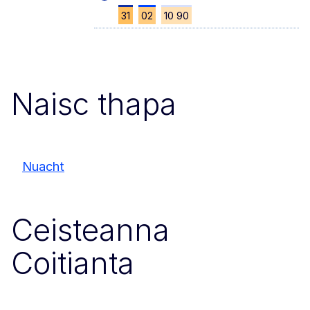
31
02
10 90
Naisc thapa
Nuacht
Ceisteanna
Coitianta