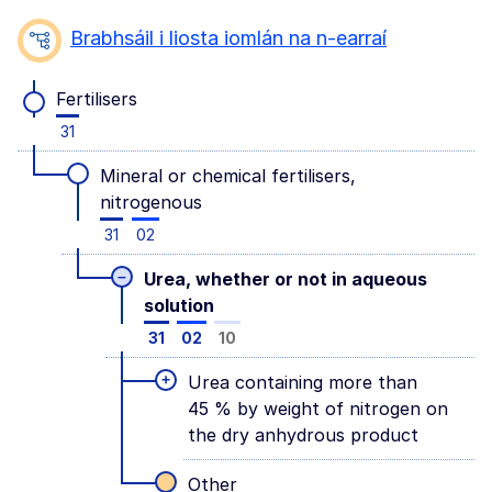
Brabhsáil i liosta iomlán na n-earraí
Fertilisers
31
Mineral or chemical fertilisers,
nitrogenous
31
02
–
Urea, whether or not in aqueous
solution
31
02
10
+
Urea containing more than
45 % by weight of nitrogen on
the dry anhydrous product
Other