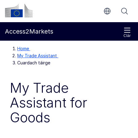
Chuig an bpríomhinneachar
Coimisiún Eorpach
Access2Markets
Clár
Home
My Trade Assistant
Cuardach táirge
My Trade
Assistant for
Goods