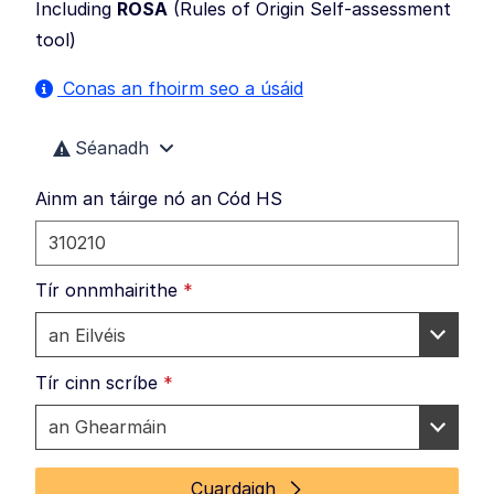
Including
ROSA
(
Rules of Origin Self-assessment
tool
)
Conas an fhoirm seo a úsáid
Séanadh
Ainm an táirge nó an Cód HS
Tír onnmhairithe
*
Tír cinn scríbe
*
Cuardaigh