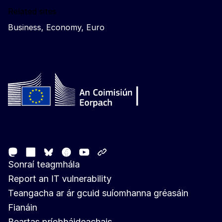
Related sites
Business, Economy, Euro
Follow the European Commission
Mastodon
LinkedIn
Facebook
Youtube
Other networks
Bluesky
Sonraí teagmhála
Report an IT vulnerability
Teangacha ar ár gcuid suíomhanna gréasáin
Fianáin
Beartas príobháideachais