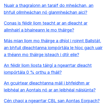
Nuair a thagraíonn an taraif do mheáchan, an
bhfuil ollmheáchan nó glanmheáchan aici?
Conas is féidir liom teacht ar an dleacht ar
allmhairí a bhaineann le mo tháirge?
Más mian liom mo tháirge a dhíol i roinnt Ballstát,
an bhfuil dleachtanna iompórtála le híoc gach uair
a théann mo tháirge isteach i dtír eile?
An féidir liom liosta táirgí a ngearrtar dleacht
iompórtála 0 % orthu a fháil?
An gcuirtear dleachtanna máil i bhfeidhm ar
leibhéal an Aontais nó ar an leibhéal náisiúnta?
Cén chaoi a ngearrtar CBL san Aontas Eorpach?