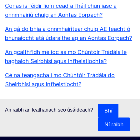
Conas is féidir liom cead a fháil chun iasc a
onnmhairiú chuig an Aontas Eorpach?
An gá do bhia a onnmhairítear chuig AE teacht ó
bhunaíocht atá údaraithe ag an Aontas Eorpach?
An gcaithfidh mé íoc as mo Chúntóir Trádála le
haghaidh Seirbhísí agus Infheistíochta?
Cé na teangacha i mo Chúntóir Trádála do
Sheirbhísí agus Infheistíocht?
An raibh an leathanach seo úsáideach?
Bhí
Ní raibh