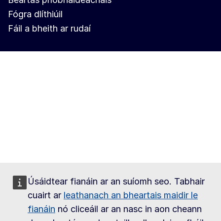
Fógra dlíthiúil
Fáil a bheith ar rudaí
Úsáidtear fianáin ar an suíomh seo. Tabhair
cuairt ar
leathanach an bheartais maidir le
fianáin
nó cliceáil ar an nasc in aon cheann