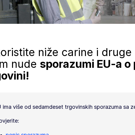
koristite niže carine i drug
m nude
sporazumi EU-a o 
govini!
 ima više od sedamdeset trgovinskih sporazuma sa ze
ovjerite:
popis sporazuma