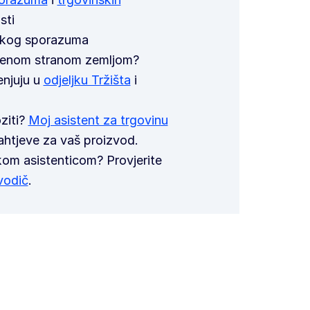
sti
skog sporazuma
ređenom stranom zemljom?
enjuju u
odjeljku Tržišta
i
oziti?
Moj asistent za trgovinu
ahtjeve za vaš proizvod.
kom asistenticom? Provjerite
vodič
.