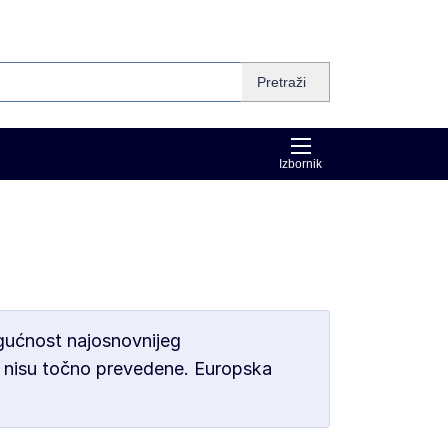
Pretraži
Izbornik
gućnost najosnovnijeg
da nisu točno prevedene. Europska