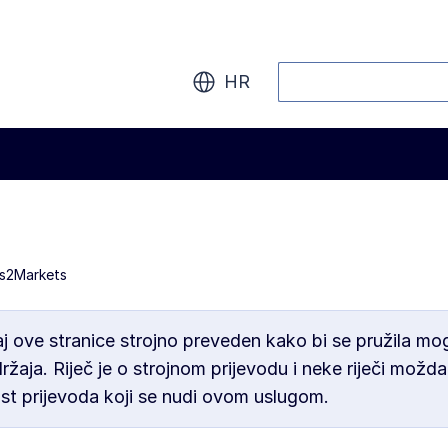
Pretraži
HR
ss2Markets
 ove stranice strojno preveden kako bi se pružila mo
ržaja. Riječ je o strojnom prijevodu i neke riječi mož
st prijevoda koji se nudi ovom uslugom.