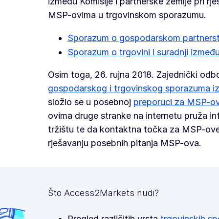
između Komisije i partnerske zemlje pri rj
MSP-ovima u trgovinskom sporazumu.
Sporazum o gospodarskom partnerst
Sporazum o trgovini i suradnji između
Osim toga, 26. rujna 2018. Zajednički odb
gospodarskog i trgovinskog sporazuma i
složio se u posebnoj
preporuci za MSP-o
ovima druge stranke na internetu pruža inf
tržištu te da kontaktna točka za MSP-ove
rješavanju posebnih pitanja MSP-ova.
Što Access2Markets nudi?
Pregled različitih vrsta
trgovinskih s