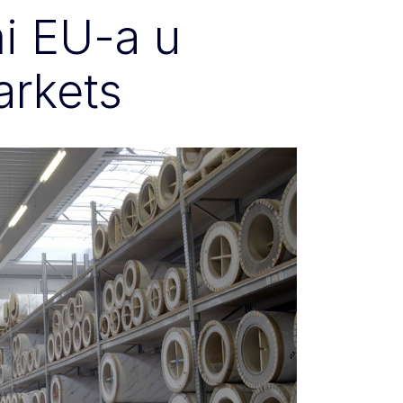
i EU-a u
rkets