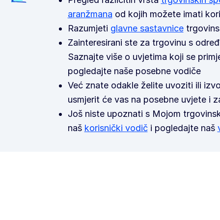
aranžmana
od kojih možete imati kori
Razumjeti
glavne sastavnice
trgovin
Zainteresirani ste za trgovinu s od
Saznajte više o uvjetima koji se primj
pogledajte naše posebne vodiče
Već znate odakle želite uvoziti ili izv
usmjerit će vas na posebne uvjete i z
Još niste upoznati s Mojom trgovins
naš
korisnički vodič
i pogledajte naš