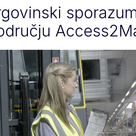
rgovinski sporazum
odručju Access2Ma