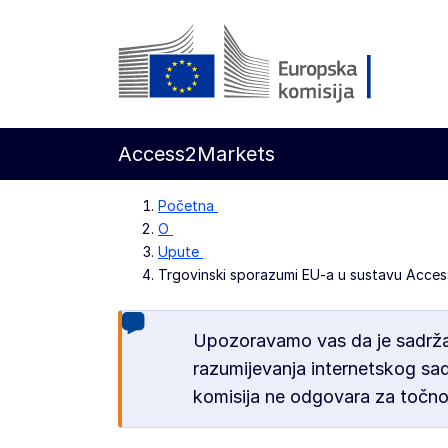
Prijeđi na glavni sadržaj
Europska komisija
Access2Markets
Početna
O
Upute
Trgovinski sporazumi EU-a u sustavu Acce
Upozoravamo vas da je sadržaj
razumijevanja internetskog sad
komisija ne odgovara za točno