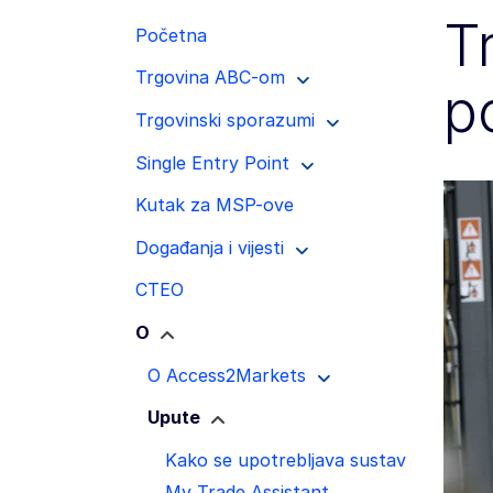
T
Početna
Trgovina ABC-om
p
Trgovinski sporazumi
Single Entry Point
Kutak za MSP-ove
Događanja i vijesti
CTEO
O
O Access2Markets
Upute
Kako se upotrebljava sustav
My Trade Assistant