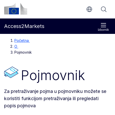
Prijeđi na glavni sadržaj
Europska komisija
Access2Markets
Izbornik
Početna
O
Pojmovnik
Pojmovnik
Za pretraživanje pojma u pojmovniku možete se
koristiti funkcijom pretraživanja ili pregledati
popis pojmova