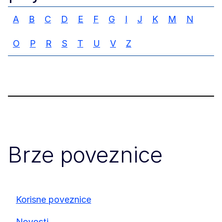
A
B
C
D
E
F
G
I
J
K
M
N
O
P
R
S
T
U
V
Z
Brze poveznice
Korisne poveznice
Novosti