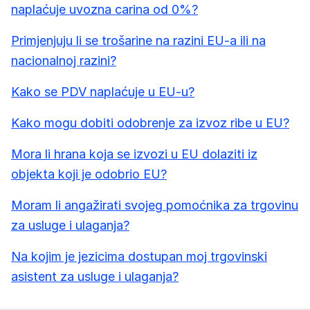
naplaćuje uvozna carina od 0%?
Primjenjuju li se trošarine na razini EU-a ili na
nacionalnoj razini?
Kako se PDV naplaćuje u EU-u?
Kako mogu dobiti odobrenje za izvoz ribe u EU?
Mora li hrana koja se izvozi u EU dolaziti iz
objekta koji je odobrio EU?
Moram li angažirati svojeg pomoćnika za trgovinu
za usluge i ulaganja?
Na kojim je jezicima dostupan moj trgovinski
asistent za usluge i ulaganja?