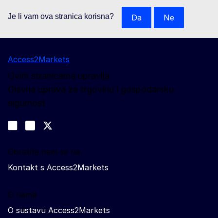
Je li vam ova stranica korisna?
Da
Ne
Access2Markets
Ovim stranicama upravlja:
Glavna uprava za trgovinu i gospodarsku
sigurnost
Pratite nas
Join us on LinkedIn
#EUtrade
Trade-Off podcast
Obratite nam se na
Kontakt s Access2Markets
O nama
O sustavu Access2Markets