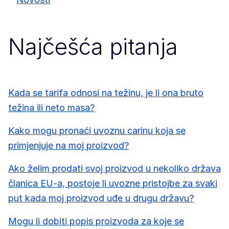
Najčešća pitanja
Kada se tarifa odnosi na težinu, je li ona bruto
težina ili neto masa?
Kako mogu pronaći uvoznu carinu koja se
primjenjuje na moj proizvod?
Ako želim prodati svoj proizvod u nekoliko država
članica EU-a, postoje li uvozne pristojbe za svaki
put kada moj proizvod uđe u drugu državu?
Mogu li dobiti popis proizvoda za koje se