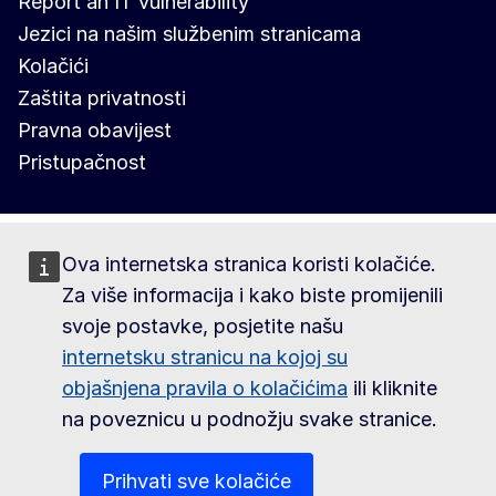
Report an IT vulnerability
Jezici na našim službenim stranicama
Kolačići
Zaštita privatnosti
Pravna obavijest
Pristupačnost
Ova internetska stranica koristi kolačiće.
Za više informacija i kako biste promijenili
svoje postavke, posjetite našu
internetsku stranicu na kojoj su
objašnjena pravila o kolačićima
ili kliknite
na poveznicu u podnožju svake stranice.
Prihvati sve kolačiće