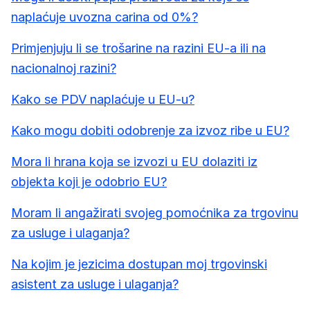
naplaćuje uvozna carina od 0%?
Primjenjuju li se trošarine na razini EU-a ili na
nacionalnoj razini?
Kako se PDV naplaćuje u EU-u?
Kako mogu dobiti odobrenje za izvoz ribe u EU?
Mora li hrana koja se izvozi u EU dolaziti iz
objekta koji je odobrio EU?
Moram li angažirati svojeg pomoćnika za trgovinu
za usluge i ulaganja?
Na kojim je jezicima dostupan moj trgovinski
asistent za usluge i ulaganja?