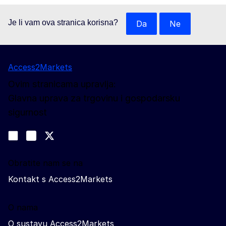
Je li vam ova stranica korisna?
Da
Ne
Access2Markets
Ovim stranicama upravlja:
Glavna uprava za trgovinu i gospodarsku
sigurnost
Pratite nas
Join us on LinkedIn
#EUtrade
Trade-Off podcast
Obratite nam se na
Kontakt s Access2Markets
O nama
O sustavu Access2Markets