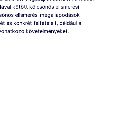
ával kötött kölcsönös elismerési
sönös elismerési megállapodások
és konkrét feltételeit, például a
 vonatkozó követelményeket.