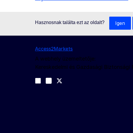
Hasznosnak találta ezt az oldalt?
Igen
Access2Markets
A webhely üzemeltetője:
Kereskedelmi és Gazdasági Biztonsági
Kövessen bennünket
Join us on LinkedIn
#EUtrade
Trade-Off podcast