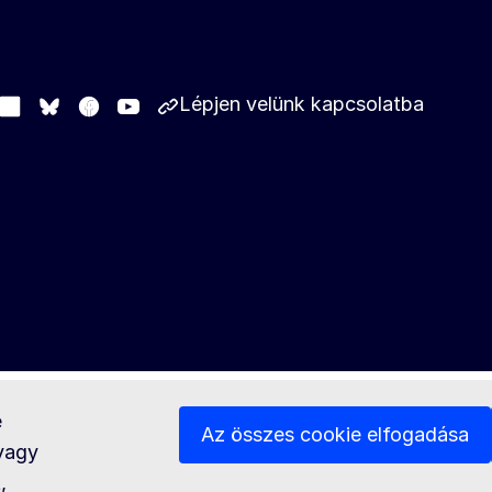
Lépjen velünk kapcsolatba
stodon
LinkedIn
Facebook
Youtube
Other networks
Bluesky
e
Az összes cookie elfogadása
 vagy
,