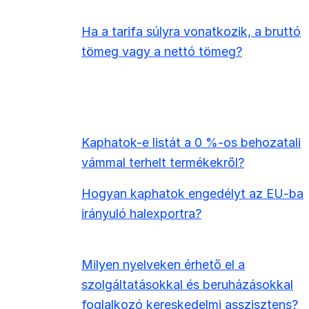
Ha a tarifa súlyra vonatkozik, a bruttó
tömeg vagy a nettó tömeg?
Kaphatok-e listát a 0 %-os behozatali
vámmal terhelt termékekről?
Hogyan kaphatok engedélyt az EU-ba
irányuló halexportra?
Milyen nyelveken érhető el a
szolgáltatásokkal és beruházásokkal
foglalkozó kereskedelmi asszisztens?