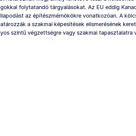
gokkal folytatandó tárgyalásokat. Az EU eddig Kanad
llapodást az építészmérnökökre vonatkozóan. A kölc
tározzák a szakmai képesítések elismerésének keretét 
yos szintű végzettségre vagy szakmai tapasztalatra