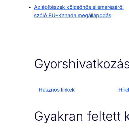
Az építészek kölcsönös elismeréséről
szóló EU–Kanada megállapodás
Gyorshivatkozá
Hasznos linkek
Híre
Gyakran feltett