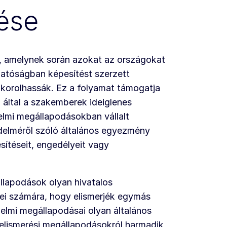
ése
t, amelynek során azokat az országokat
hatóságban képesítést szerzett
korolhassák. Ez a folyamat támogatja
i által a szakemberek ideiglenes
mi megállapodásokban vállalt
delméről szóló általános egyezmény
sítéseit, engedélyeit vagy
llapodások olyan hivatalos
ei számára, hogy elismerjék egymás
lmi megállapodásai olyan általános
 elismerési megállapodásokról harmadik