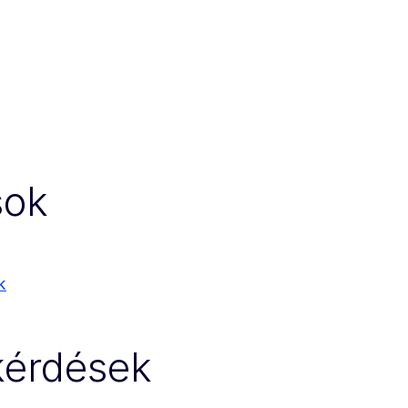
sok
k
 kérdések