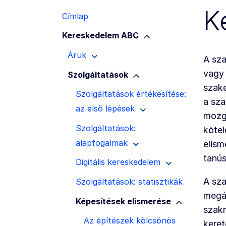
K
Címlap
Kereskedelem ABC
Áruk
A sza
vagy 
Szolgáltatások
szake
Szolgáltatások értékesítése:
a sza
az első lépések
mozg
Szolgáltatások:
kötel
alapfogalmak
elism
tanús
Digitális kereskedelem
A sza
Szolgáltatások: statisztikák
megál
Képesítések elismerése
szakm
Az építészek kölcsönös
keret