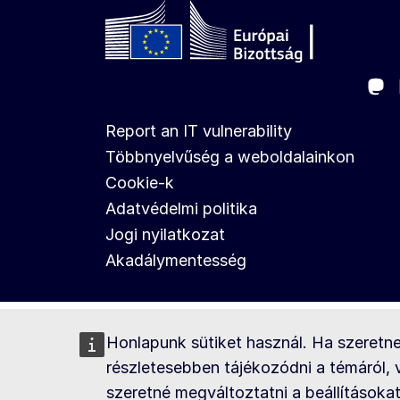
Ma
Follow the European Commission
Report an IT vulnerability
Többnyelvűség a weboldalainkon
Cookie-k
Adatvédelmi politika
Jogi nyilatkozat
Akadálymentesség
Honlapunk sütiket használ. Ha szeretn
részletesebben tájékozódni a témáról,
szeretné megváltoztatni a beállításokat