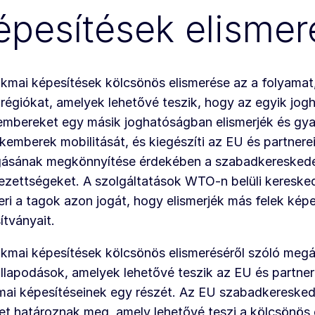
épesítések elismer
kmai képesítések kölcsönös elismerése az a folyama
régiókat, amelyek lehetővé teszik, hogy az egyik jog
mbereket egy másik joghatóságban elismerjék és gya
kemberek mobilitását, és kiegészíti az EU és partnere
ásának megkönnyítése érdekében a szabadkereskedel
ezettségeket. A szolgáltatások WTO-n belüli kereske
eri a tagok azon jogát, hogy elismerjék más felek képe
ítványait.
kmai képesítések kölcsönös elismeréséről szóló megá
lapodások, amelyek lehetővé teszik az EU és partner
ai képesítéseinek egy részét. Az EU szabadkereskede
et határoznak meg, amely lehetővé teszi a kölcsönös