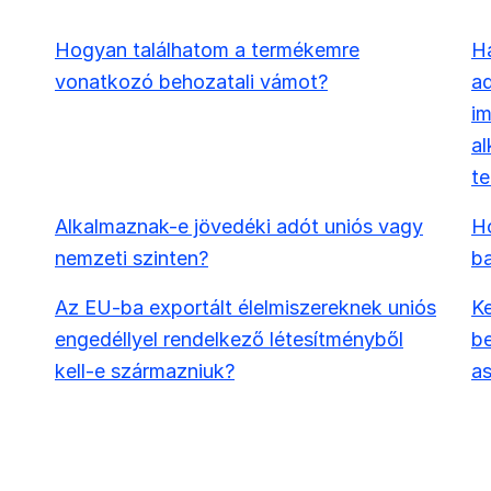
Hogyan találhatom a termékemre
Ha
vonatkozó behozatali vámot?
ad
i
al
t
Alkalmaznak-e jövedéki adót uniós vagy
Ho
nemzeti szinten?
b
Az EU-ba exportált élelmiszereknek uniós
Ke
engedéllyel rendelkező létesítményből
be
kell-e származniuk?
as