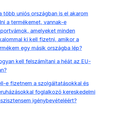
 több uniós országban is el akarom
ni a termékemet, vannak-e
mportvámok, amelyeket minden
kalommal ki kell fizetni, amikor a
ermékem egy másik országba lép?
gyan kell felszámítani a héát az EU-
an?
ll-e fizetnem a szolgáltatásokkal és
ruházásokkal foglalkozó kereskedelmi
szisztensem igénybevételéért?