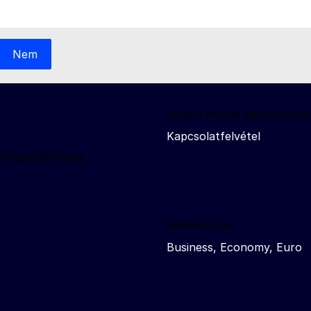
Nem
Lépjen velünk kapcsolatba
Kapcsolatfelvétel
 Főigazgatóság
Related sites
Business, Economy, Euro