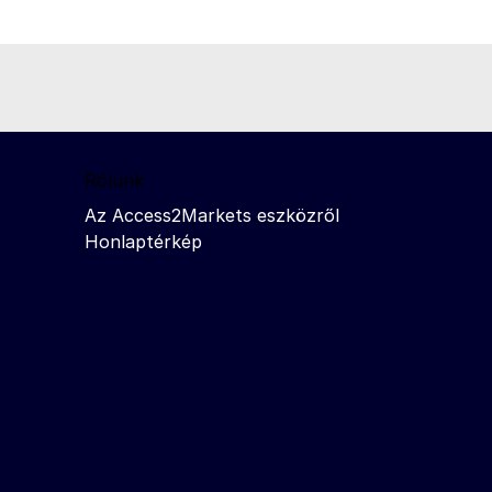
Rólunk
Az Access2Markets eszközről
Honlaptérkép