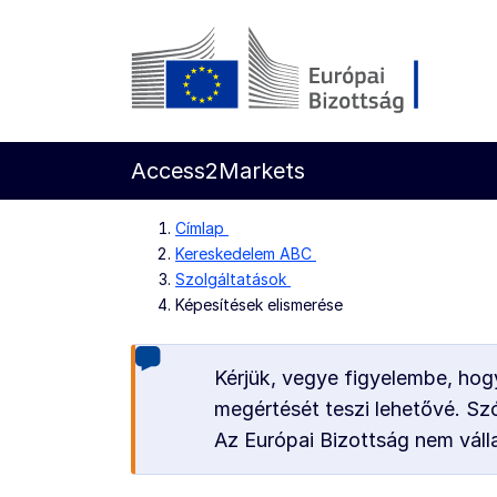
Ugrás a fő tartalomra
Európai Bizottság
Access2Markets
Címlap
Kereskedelem ABC
Szolgáltatások
Képesítések elismerése
Kérjük, vegye figyelembe, hogy
megértését teszi lehetővé. Szó
Az Európai Bizottság nem válla