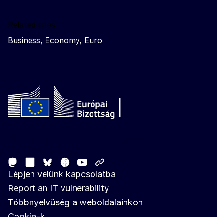
Related sites
Business, Economy, Euro
Follow the European Commission
Mastodon
LinkedIn
Facebook
Youtube
Other networks
Bluesky
Lépjen velünk kapcsolatba
Report an IT vulnerability
Többnyelvűség a weboldalainkon
Cookie-k