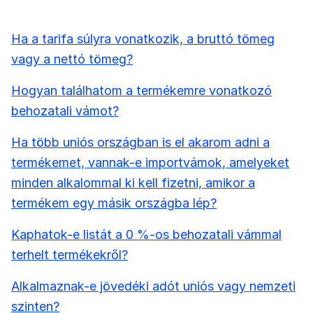
Ha a tarifa súlyra vonatkozik, a bruttó tömeg
vagy a nettó tömeg?
Hogyan találhatom a termékemre vonatkozó
behozatali vámot?
Ha több uniós országban is el akarom adni a
termékemet, vannak-e importvámok, amelyeket
minden alkalommal ki kell fizetni, amikor a
termékem egy másik országba lép?
Kaphatok-e listát a 0 %-os behozatali vámmal
terhelt termékekről?
Alkalmaznak-e jövedéki adót uniós vagy nemzeti
szinten?