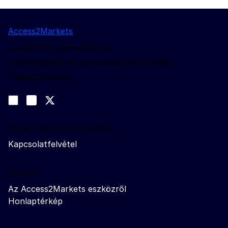
Access2Markets
A webhely üzemeltetője:
Kereskedelmi és Gazdasági Biztonsági
Főigazgatóság
Kövessen bennünket
Join us on LinkedIn
#EUtrade
Trade-Off podcast
Lépjen velünk kapcsolatba
Kapcsolatfelvétel
Rólunk
Az Access2Markets eszközről
Honlaptérkép