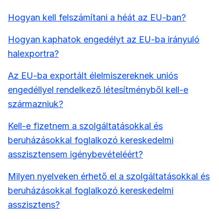
Hogyan kell felszámítani a héát az EU-ban?
Hogyan kaphatok engedélyt az EU-ba irányuló
halexportra?
Az EU-ba exportált élelmiszereknek uniós
engedéllyel rendelkező létesítményből kell-e
származniuk?
Kell-e fizetnem a szolgáltatásokkal és
beruházásokkal foglalkozó kereskedelmi
asszisztensem igénybevételéért?
Milyen nyelveken érhető el a szolgáltatásokkal és
beruházásokkal foglalkozó kereskedelmi
asszisztens?