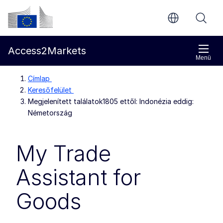
Ugrás a fő tartalomra
Európai Bizottság
Access2Markets
Menü
Címlap
Keresőfelület
Megjelenített találatok1805 ettől: Indonézia eddig:
Németország
My Trade
Assistant for
Goods