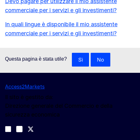
Devo pagare per utilizzare il mio assistente
commerciale per i servizi e gli investimenti?
In quali lingue è disponibile il mio assistente
commerciale per i servizi e gli investimenti?
Questa pagina è stata utile?
Sì
No
Access2Markets
Il sito è gestito da:
Direzione generale del Commercio e della
sicurezza economica
Seguici
Join us on LinkedIn
#EUtrade
Trade-Off podcast