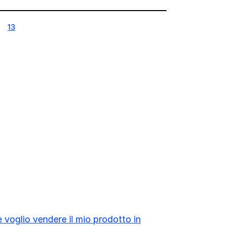
13
13
 voglio vendere il mio prodotto in