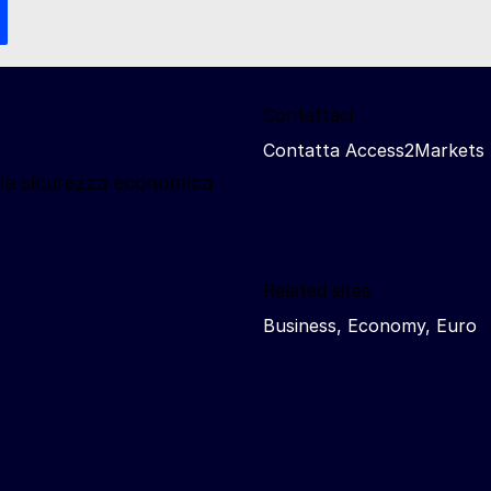
Contattaci
Contatta Access2Markets
lla sicurezza economica
Related sites
Business, Economy, Euro