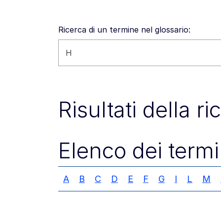
Ricerca di un termine nel glossario:
Cerca nel sito
Risultati della r
Elenco dei termi
A
B
C
D
E
F
G
I
L
M