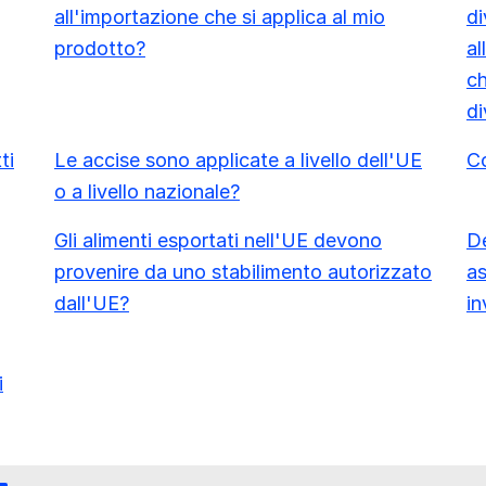
all'importazione che si applica al mio
di
prodotto?
al
ch
di
ti
Le accise sono applicate a livello dell'UE
Co
o a livello nazionale?
Gli alimenti esportati nell'UE devono
De
provenire da uno stabilimento autorizzato
as
dall'UE?
in
i