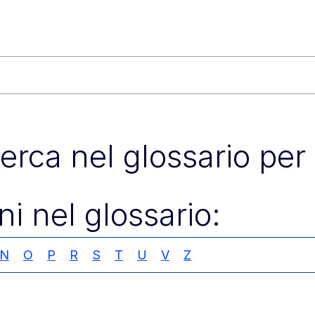
icerca nel glossario per
ni nel glossario:
N
O
P
R
S
T
U
V
Z