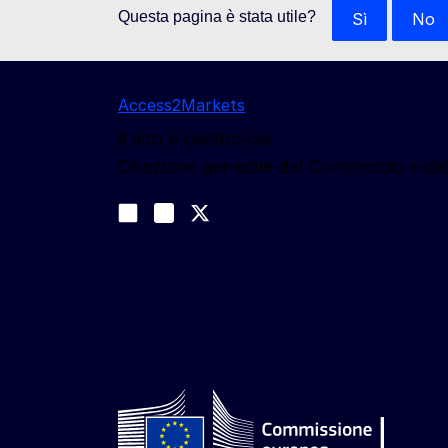
Questa pagina è stata utile?
Sì
No
Access2Markets
Il sito è gestito da:
Direzione generale del Commercio e de
Seguici
Join us on LinkedIn
#EUtrade
Trade-Off podcast