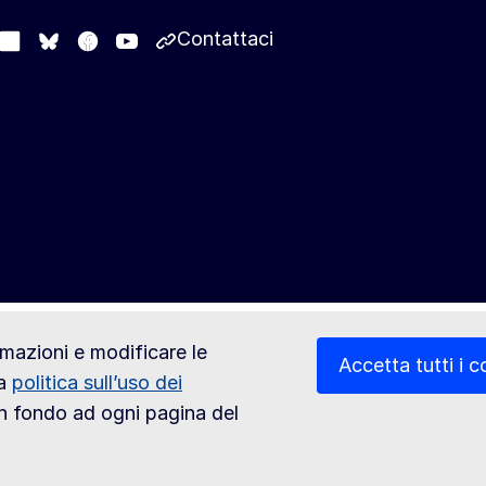
Contattaci
stodon
LinkedIn
Facebook
Youtube
Other networks
Bluesky
ormazioni e modificare le
Accetta tutti i c
la
politica sull’uso dei
 in fondo ad ogni pagina del