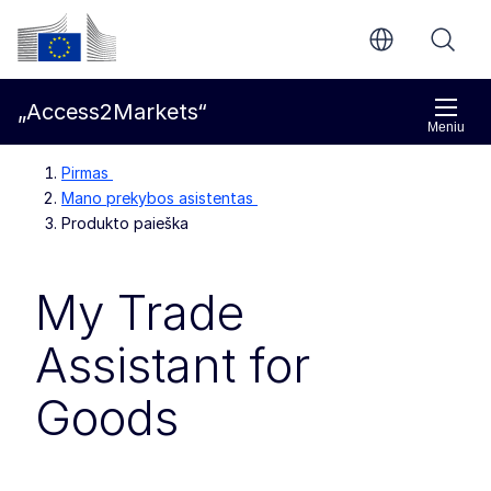
Pereiti prie pagrindinio turinio
Europos Komisija
„Access2Markets“
Meniu
Pirmas
Mano prekybos asistentas
Produkto paieška
My Trade
Assistant for
Goods