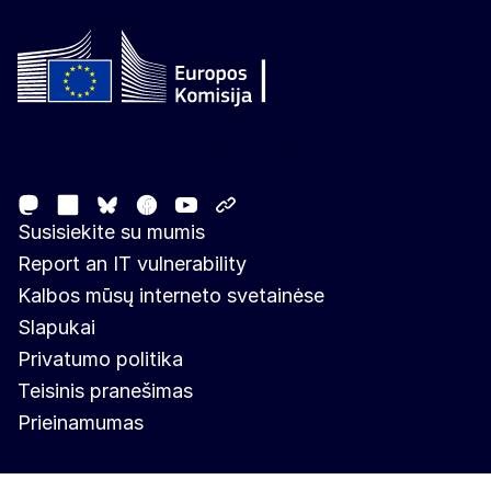
Follow the European Commission
Mastodon
LinkedIn
Facebook
Youtube
Other networks
Bluesky
Susisiekite su mumis
Report an IT vulnerability
Kalbos mūsų interneto svetainėse
Slapukai
Privatumo politika
Teisinis pranešimas
Prieinamumas