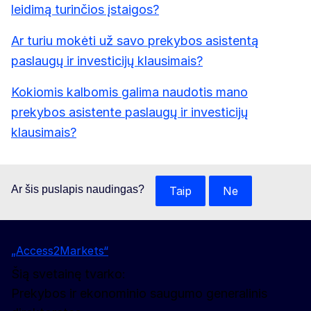
leidimą turinčios įstaigos?
Ar turiu mokėti už savo prekybos asistentą
paslaugų ir investicijų klausimais?
Kokiomis kalbomis galima naudotis mano
prekybos asistente paslaugų ir investicijų
klausimais?
Ar šis puslapis naudingas?
Taip
Ne
„Access2Markets“
Šią svetainę tvarko:
Prekybos ir ekonominio saugumo generalinis