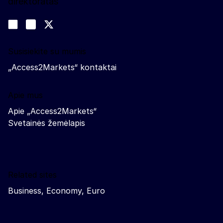
direktoratas
Sekite mūsų naujienas
Join us on LinkedIn
#EUtrade
Trade-Off podcast
Susisiekite su mumis
„Access2Markets“ kontaktai
Apie mus
Apie „Access2Markets“
Svetainės žemėlapis
Related sites
Business, Economy, Euro