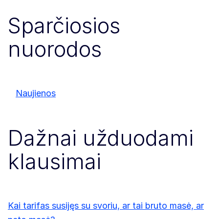
Sparčiosios
nuorodos
Naujienos
Dažnai užduodami
klausimai
Kai tarifas susijęs su svoriu, ar tai bruto masė, ar