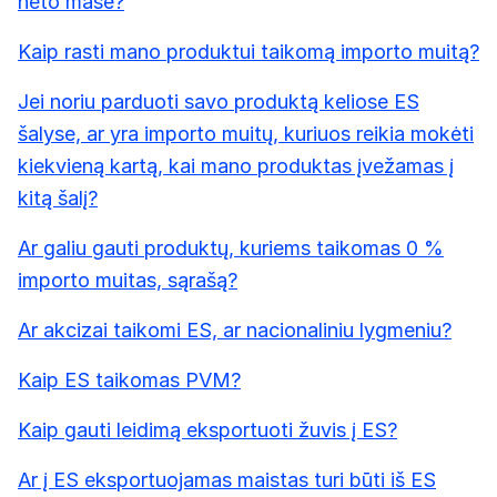
neto masė?
Kaip rasti mano produktui taikomą importo muitą?
Jei noriu parduoti savo produktą keliose ES
šalyse, ar yra importo muitų, kuriuos reikia mokėti
kiekvieną kartą, kai mano produktas įvežamas į
kitą šalį?
Ar galiu gauti produktų, kuriems taikomas 0 %
importo muitas, sąrašą?
Ar akcizai taikomi ES, ar nacionaliniu lygmeniu?
Kaip ES taikomas PVM?
Kaip gauti leidimą eksportuoti žuvis į ES?
Ar į ES eksportuojamas maistas turi būti iš ES