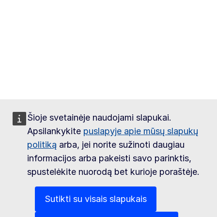
Šioje svetainėje naudojami slapukai.
Apsilankykite
puslapyje apie mūsų slapukų
politiką
arba, jei norite sužinoti daugiau
informacijos arba pakeisti savo parinktis,
spustelėkite nuorodą bet kurioje poraštėje.
Sutikti su visais slapukais