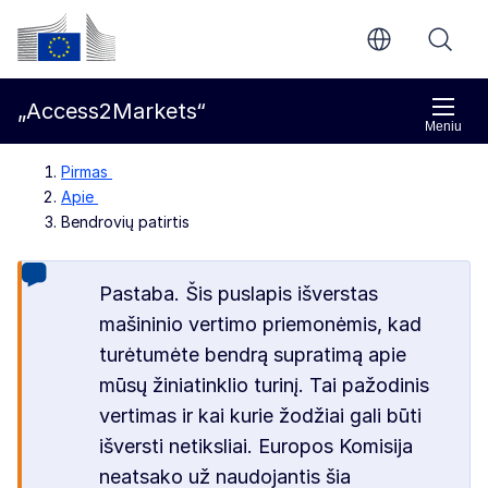
Pereiti prie pagrindinio turinio
Europos Komisija
„Access2Markets“
Meniu
Pirmas
Apie
Bendrovių patirtis
Pastaba. Šis puslapis išverstas
mašininio vertimo priemonėmis, kad
turėtumėte bendrą supratimą apie
mūsų žiniatinklio turinį. Tai pažodinis
vertimas ir kai kurie žodžiai gali būti
išversti netiksliai. Europos Komisija
neatsako už naudojantis šia