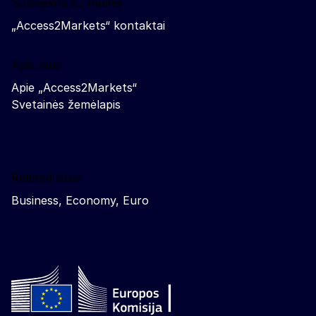
Susisiekite su mumis
„Access2Markets“ kontaktai
Apie mus
Apie „Access2Markets“
Svetainės žemėlapis
Related sites
Business, Economy, Euro