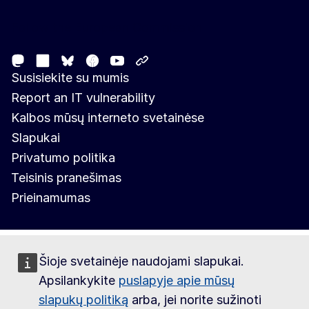
Follow the European Commission
Mastodon
LinkedIn
Facebook
Youtube
Other networks
Bluesky
Susisiekite su mumis
Report an IT vulnerability
Kalbos mūsų interneto svetainėse
Slapukai
Privatumo politika
Teisinis pranešimas
Prieinamumas
Šioje svetainėje naudojami slapukai.
Apsilankykite
puslapyje apie mūsų
slapukų politiką
arba, jei norite sužinoti