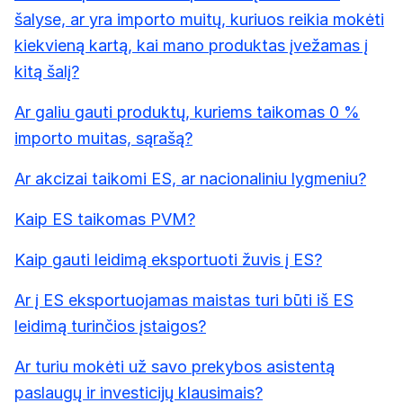
šalyse, ar yra importo muitų, kuriuos reikia mokėti
kiekvieną kartą, kai mano produktas įvežamas į
kitą šalį?
Ar galiu gauti produktų, kuriems taikomas 0 %
importo muitas, sąrašą?
Ar akcizai taikomi ES, ar nacionaliniu lygmeniu?
Kaip ES taikomas PVM?
Kaip gauti leidimą eksportuoti žuvis į ES?
Ar į ES eksportuojamas maistas turi būti iš ES
leidimą turinčios įstaigos?
Ar turiu mokėti už savo prekybos asistentą
paslaugų ir investicijų klausimais?