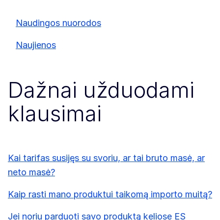
Naudingos nuorodos
Naujienos
Dažnai užduodami
klausimai
Kai tarifas susijęs su svoriu, ar tai bruto masė, ar
neto masė?
Kaip rasti mano produktui taikomą importo muitą?
Jei noriu parduoti savo produktą keliose ES