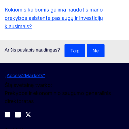
Kokiomis kalbomis galima naudotis mano
prekybos asistente paslaugų ir investicijų
klausimais?
Ar šis puslapis naudingas?
Taip
Ne
„Access2Markets“
Šią svetainę tvarko:
Prekybos ir ekonominio saugumo generalinis
direktoratas
Sekite mūsų naujienas
Join us on LinkedIn
#EUtrade
Trade-Off podcast