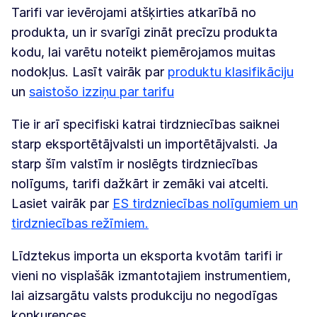
Tarifi var ievērojami atšķirties atkarībā no
produkta, un ir svarīgi zināt precīzu produkta
kodu, lai varētu noteikt piemērojamos muitas
nodokļus. Lasīt vairāk par
produktu klasifikāciju
un
saistošo izziņu par tarifu
Tie ir arī specifiski katrai tirdzniecības saiknei
starp eksportētājvalsti un importētājvalsti. Ja
starp šīm valstīm ir noslēgts tirdzniecības
nolīgums, tarifi dažkārt ir zemāki vai atcelti.
Lasiet vairāk par
ES tirdzniecības nolīgumiem un
tirdzniecības režīmiem.
Līdztekus importa un eksporta kvotām tarifi ir
vieni no visplašāk izmantotajiem instrumentiem,
lai aizsargātu valsts produkciju no negodīgas
konkurences.