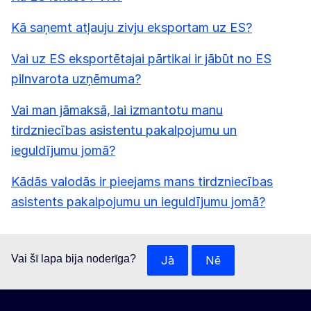
Kā saņemt atļauju zivju eksportam uz ES?
Vai uz ES eksportētajai pārtikai ir jābūt no ES
pilnvarota uzņēmuma?
Vai man jāmaksā, lai izmantotu manu
tirdzniecības asistentu pakalpojumu un
ieguldījumu jomā?
Kādās valodās ir pieejams mans tirdzniecības
asistents pakalpojumu un ieguldījumu jomā?
Vai šī lapa bija noderīga?
Jā
Nē