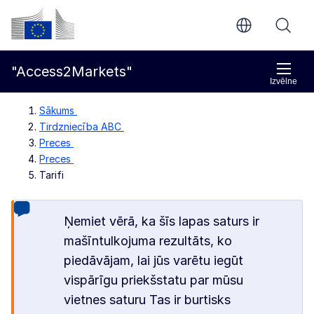
Pāriet uz galveno saturu
Eiropas Komisija
"Access2Markets"
Izvēlne
Sākums
Tirdzniecība ABC
Preces
Preces
Tarifi
Ņemiet vērā, ka šīs lapas saturs ir
mašīntulkojuma rezultāts, ko
piedāvājam, lai jūs varētu iegūt
vispārīgu priekšstatu par mūsu
vietnes saturu Tas ir burtisks