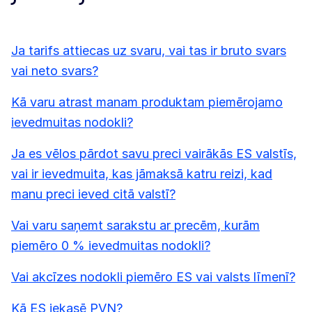
Ja tarifs attiecas uz svaru, vai tas ir bruto svars
vai neto svars?
Kā varu atrast manam produktam piemērojamo
ievedmuitas nodokli?
Ja es vēlos pārdot savu preci vairākās ES valstīs,
vai ir ievedmuita, kas jāmaksā katru reizi, kad
manu preci ieved citā valstī?
Vai varu saņemt sarakstu ar precēm, kurām
piemēro 0 % ievedmuitas nodokli?
Vai akcīzes nodokli piemēro ES vai valsts līmenī?
Kā ES iekasē PVN?