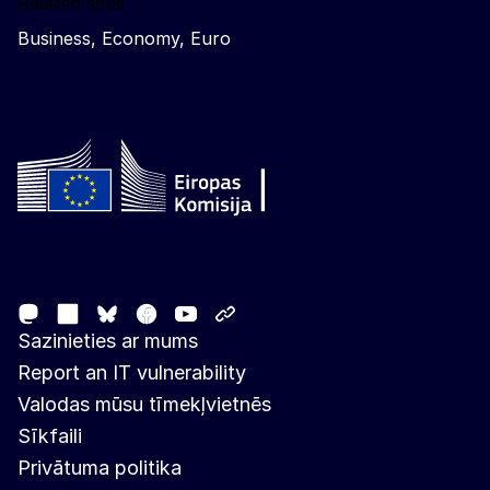
Related sites
Business, Economy, Euro
Follow the European Commission
Mastodon
LinkedIn
Facebook
Youtube
Other networks
Bluesky
Sazinieties ar mums
Report an IT vulnerability
Valodas mūsu tīmekļvietnēs
Sīkfaili
Privātuma politika