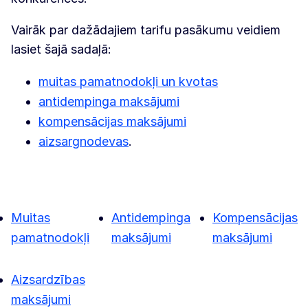
Vairāk par dažādajiem tarifu pasākumu veidiem
lasiet šajā sadaļā:
muitas pamatnodokļi un kvotas
antidempinga maksājumi
kompensācijas maksājumi
aizsargnodevas
.
Muitas
Antidempinga
Kompensācijas
pamatnodokļi
maksājumi
maksājumi
Aizsardzības
maksājumi