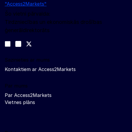
"Access2Markets"
Šo vietni pārvalda:
Tirdzniecības un ekonomiskās drošības
ģenerāldirektorāts
Sekojiet līdz mums
Join us on LinkedIn
#EUtrade
Trade-Off podcast
Sazinieties ar mums
Kontaktiem ar Access2Markets
Par mums
Par Access2Markets
Vietnes plāns