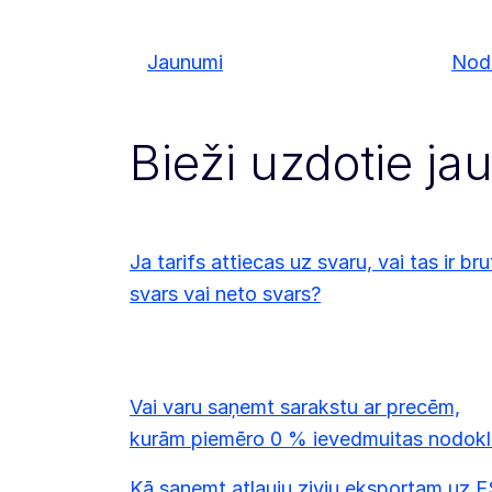
Jaunumi
Node
Bieži uzdotie ja
Ja tarifs attiecas uz svaru, vai tas ir br
svars vai neto svars?
Vai varu saņemt sarakstu ar precēm,
kurām piemēro 0 % ievedmuitas nodokl
Kā saņemt atļauju zivju eksportam uz E