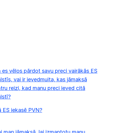
 es vēlos pārdot savu preci vairākās ES
lstīs, vai ir ievedmuita, kas jāmaksā
tru reizi, kad manu preci ieved citā
lstī?
ā ES iekasē PVN?
i man jāmaksā, lai izmantotu manu