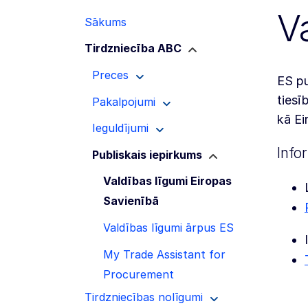
V
Sākums
Tirdzniecība ABC
Preces
ES pu
tiesī
Pakalpojumi
kā Ei
Ieguldījumi
Info
Publiskais iepirkums
Valdības līgumi Eiropas
Savienībā
Valdības līgumi ārpus ES
My Trade Assistant for
Procurement
Tirdzniecības nolīgumi