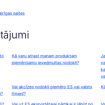
rīgas saites
utājumi
uto
Kā varu atrast manam produktam
Ja
piemērojamo ievedmuitas nodokli?
va
ka
va
Vai akcīzes nodokli piemēro ES vai valsts
K
i?
līmenī?
S?
Vai uz ES eksportētajai pārtikai ir jābūt no
Va