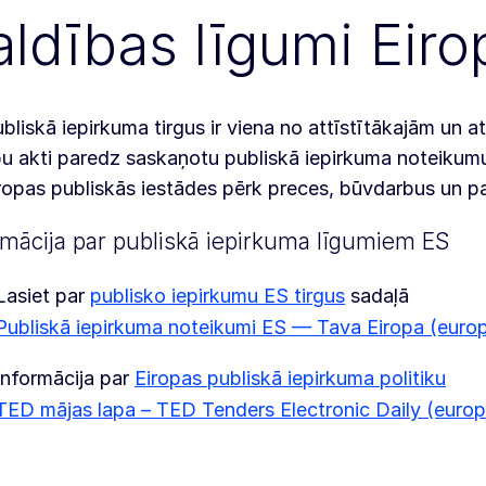
aldības līgumi Eir
bliskā iepirkuma tirgus ir viena no attīstītākajām un
bu akti paredz saskaņotu publiskā iepirkuma noteikum
ropas publiskās iestādes pērk preces, būvdarbus un p
rmācija par publiskā iepirkuma līgumiem ES
Lasiet par
publisko iepirkumu ES tirgus
sadaļā
Publiskā iepirkuma noteikumi ES — Tava Eiropa (euro
Informācija par
Eiropas publiskā iepirkuma politiku
TED mājas lapa – TED Tenders Electronic Daily (europ