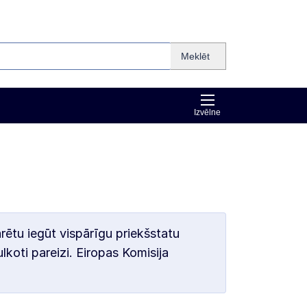
Meklēt
Izvēlne
arētu iegūt vispārīgu priekšstatu
lkoti pareizi. Eiropas Komisija