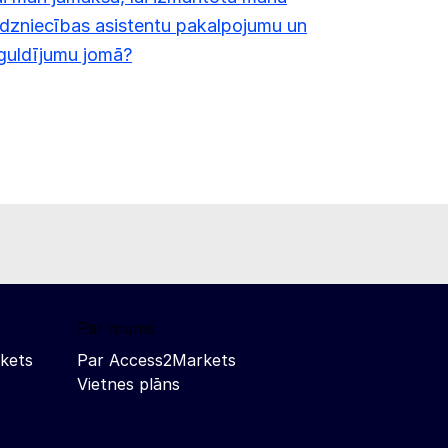
rdzniecības asistentu pakalpojumu un
guldījumu jomā?
Par mums
kets
Par Access2Markets
Vietnes plāns