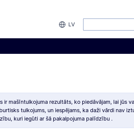
Meklēt
LV
s ir mašīntulkojuma rezultāts, ko piedāvājam, lai jūs v
burtisks tulkojums, un iespējams, ka daži vārdi nav iztu
zību, kuri iegūti ar šā pakalpojuma palīdzību .