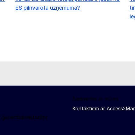
ES pilnvarota uzņēmuma?
ti
ie
Sazinieties ar mums
Kontaktiem ar Access2Mar
 ģenerāldirektorāts