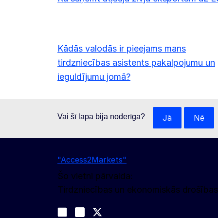
Kādās valodās ir pieejams mans
tirdzniecības asistents pakalpojumu un
ieguldījumu jomā?
Vai šī lapa bija noderīga?
Jā
Nē
"Access2Markets"
Šo vietni pārvalda:
Tirdzniecības un ekonomiskās drošības
Sekojiet līdz mums
Join us on LinkedIn
#EUtrade
Trade-Off podcast