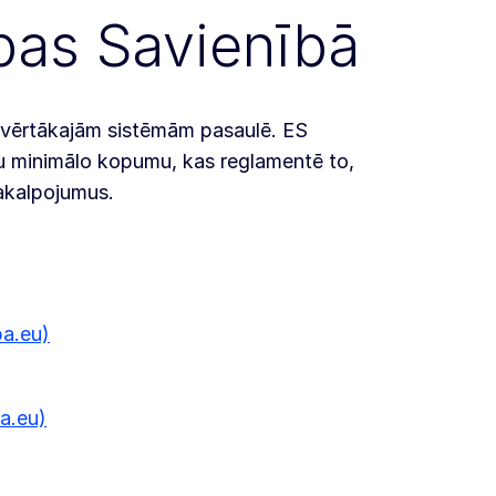
opas Savienībā
 atvērtākajām sistēmām pasaulē. ES
u minimālo kopumu, kas reglamentē to,
akalpojumus.
pa.eu)
a.eu)