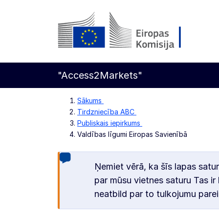
Pāriet uz galveno saturu
Eiropas Komisija
"Access2Markets"
Sākums
Tirdzniecība ABC
Publiskais iepirkums
Valdības līgumi Eiropas Savienībā
Ņemiet vērā, ka šīs lapas satur
par mūsu vietnes saturu Tas ir 
neatbild par to tulkojumu parei