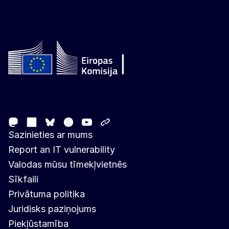
Follow the European Commission
Mastodon
LinkedIn
Facebook
Youtube
Other networks
Bluesky
Sazinieties ar mums
Report an IT vulnerability
Valodas mūsu tīmekļvietnēs
Sīkfaili
Privātuma politika
Juridisks paziņojums
Piekļūstamība