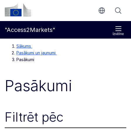
Pāriet uz galveno saturu
Eiropas Komisija
"Access2Markets"
Izvēlne
Sākums
Pasākumi un jaunumi
Pasākumi
Pasākumi
Filtrēt pēc