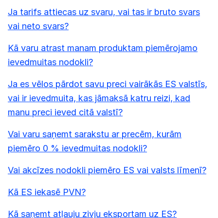
Ja tarifs attiecas uz svaru, vai tas ir bruto svars
vai neto svars?
Kā varu atrast manam produktam piemērojamo
ievedmuitas nodokli?
Ja es vēlos pārdot savu preci vairākās ES valstīs,
vai ir ievedmuita, kas jāmaksā katru reizi, kad
manu preci ieved citā valstī?
Vai varu saņemt sarakstu ar precēm, kurām
piemēro 0 % ievedmuitas nodokli?
Vai akcīzes nodokli piemēro ES vai valsts līmenī?
Kā ES iekasē PVN?
Kā saņemt atļauju zivju eksportam uz ES?