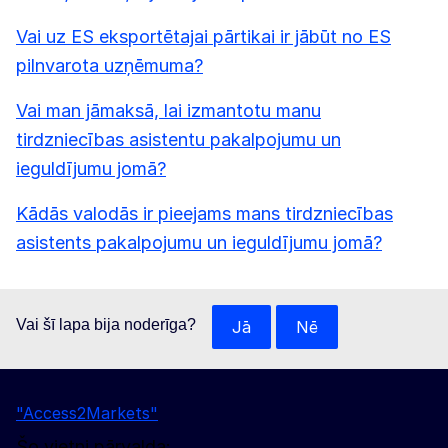
Vai uz ES eksportētajai pārtikai ir jābūt no ES
pilnvarota uzņēmuma?
Vai man jāmaksā, lai izmantotu manu
tirdzniecības asistentu pakalpojumu un
ieguldījumu jomā?
Kādās valodās ir pieejams mans tirdzniecības
asistents pakalpojumu un ieguldījumu jomā?
Vai šī lapa bija noderīga?
Jā
Nē
"Access2Markets"
Šo vietni pārvalda: