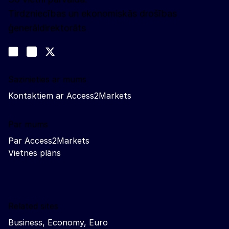
Tirdzniecības un ekonomiskās drošības
ģenerāldirektorāts
Sekojiet līdz mums
Join us on LinkedIn
#EUtrade
Trade-Off podcast
Sazinieties ar mums
Kontaktiem ar Access2Markets
Par mums
Par Access2Markets
Vietnes plāns
Related sites
Business, Economy, Euro