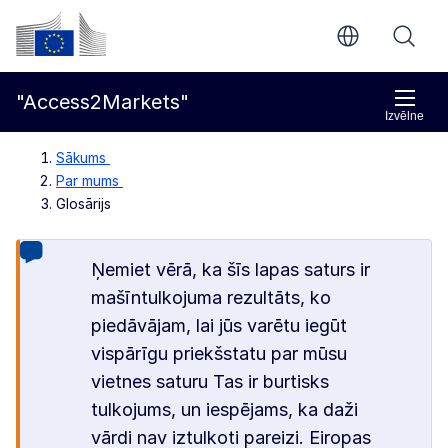
Pāriet uz galveno saturu
Eiropas Komisija
"Access2Markets"
Izvēlne
Sākums
Par mums
Glosārijs
Ņemiet vērā, ka šīs lapas saturs ir
mašīntulkojuma rezultāts, ko
piedāvājam, lai jūs varētu iegūt
vispārīgu priekšstatu par mūsu
vietnes saturu Tas ir burtisks
tulkojums, un iespējams, ka daži
vārdi nav iztulkoti pareizi. Eiropas