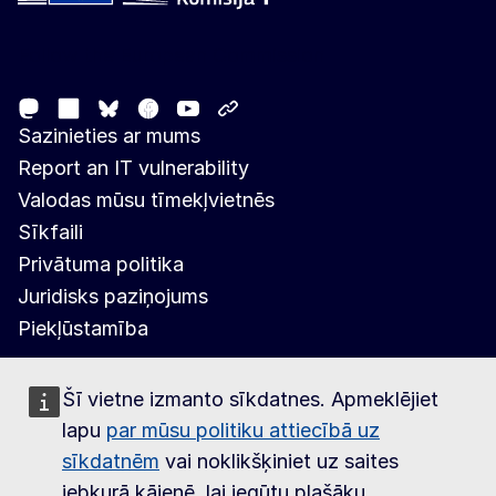
Follow the European Commission
Mastodon
LinkedIn
Facebook
Youtube
Other networks
Bluesky
Sazinieties ar mums
Report an IT vulnerability
Valodas mūsu tīmekļvietnēs
Sīkfaili
Privātuma politika
Juridisks paziņojums
Piekļūstamība
Šī vietne izmanto sīkdatnes. Apmeklējiet
lapu
par mūsu politiku attiecībā uz
sīkdatnēm
vai noklikšķiniet uz saites
jebkurā kājenē, lai iegūtu plašāku