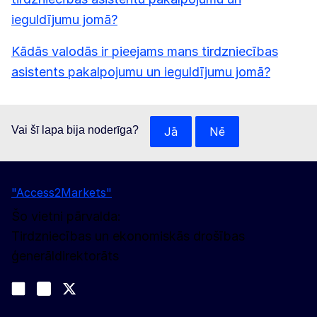
ieguldījumu jomā?
Kādās valodās ir pieejams mans tirdzniecības
asistents pakalpojumu un ieguldījumu jomā?
Vai šī lapa bija noderīga?
Jā
Nē
"Access2Markets"
Šo vietni pārvalda:
Tirdzniecības un ekonomiskās drošības
ģenerāldirektorāts
Sekojiet līdz mums
Join us on LinkedIn
#EUtrade
Trade-Off podcast