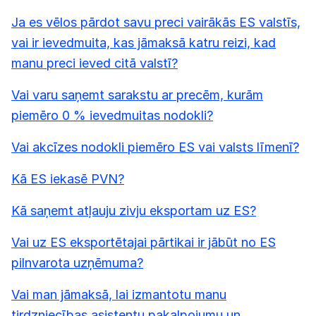
Ja es vēlos pārdot savu preci vairākās ES valstīs,
vai ir ievedmuita, kas jāmaksā katru reizi, kad
manu preci ieved citā valstī?
Vai varu saņemt sarakstu ar precēm, kurām
piemēro 0 % ievedmuitas nodokli?
Vai akcīzes nodokli piemēro ES vai valsts līmenī?
Kā ES iekasē PVN?
Kā saņemt atļauju zivju eksportam uz ES?
Vai uz ES eksportētajai pārtikai ir jābūt no ES
pilnvarota uzņēmuma?
Vai man jāmaksā, lai izmantotu manu
tirdzniecības asistentu pakalpojumu un