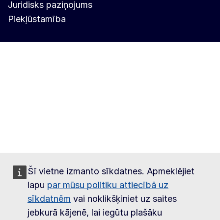
Juridisks paziņojums
Piekļūstamība
Šī vietne izmanto sīkdatnes. Apmeklējiet
lapu
par mūsu politiku attiecībā uz
sīkdatnēm
vai noklikšķiniet uz saites
jebkurā kājenē, lai iegūtu plašāku