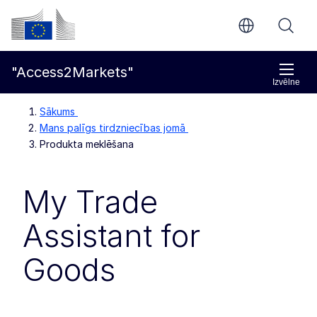
Pāriet uz galveno saturu
Eiropas Komisija
"Access2Markets"
Izvēlne
Sākums
Mans palīgs tirdzniecības jomā
Produkta meklēšana
My Trade
Assistant for
Goods