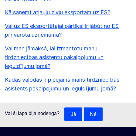
Kā saņemt atļauju zivju eksportam uz ES?
Vai uz ES eksportētajai pārtikai ir jābūt no ES
pilnvarota uzņēmuma?
Vai man jāmaksā, lai izmantotu manu
tirdzniecības asistentu pakalpojumu un
ieguldījumu jomā?
Kādās valodās ir pieejams mans tirdzniecības
asistents pakalpojumu un ieguldījumu jomā?
Vai šī lapa bija noderīga?
Jā
Nē