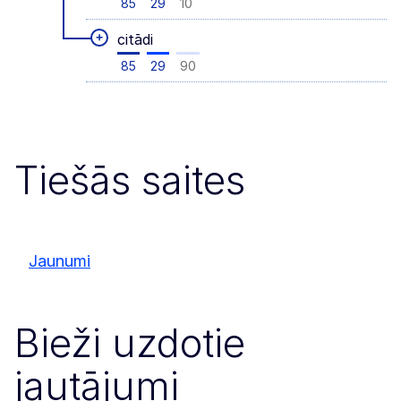
85
29
10
+
citādi
85
29
90
Tiešās saites
Jaunumi
Bieži uzdotie
jautājumi