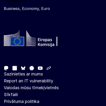
Related sites
Business, Economy, Euro
Follow the European Commission
Mastodon
LinkedIn
Facebook
Youtube
Other networks
Bluesky
Sazinieties ar mums
Report an IT vulnerability
Valodas mūsu tīmekļvietnēs
Sīkfaili
Privātuma politika