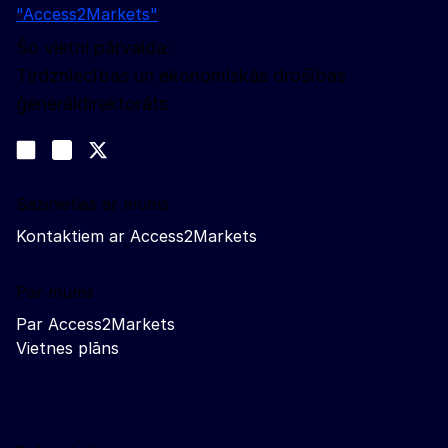
"Access2Markets"
Šo vietni pārvalda:
Tirdzniecības un ekonomiskās drošības
ģenerāldirektorāts
Sekojiet līdz mums
Join us on LinkedIn
#EUtrade
Trade-Off podcast
Sazinieties ar mums
Kontaktiem ar Access2Markets
Par mums
Par Access2Markets
Vietnes plāns