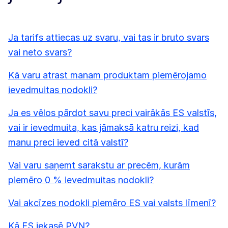
Ja tarifs attiecas uz svaru, vai tas ir bruto svars
vai neto svars?
Kā varu atrast manam produktam piemērojamo
ievedmuitas nodokli?
Ja es vēlos pārdot savu preci vairākās ES valstīs,
vai ir ievedmuita, kas jāmaksā katru reizi, kad
manu preci ieved citā valstī?
Vai varu saņemt sarakstu ar precēm, kurām
piemēro 0 % ievedmuitas nodokli?
Vai akcīzes nodokli piemēro ES vai valsts līmenī?
Kā ES iekasē PVN?