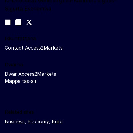
Id-Direttorat Ġenerali għall-Kummerċ u għas-
Sigurtà Ekonomika
Segwina
Join us on LinkedIn
#EUtrade
Trade-Off podcast
Ikkuntattjana
Contact Access2Markets
Dwarna
Dwar Access2Markets
Mappa tas-sit
Related sites
Business, Economy, Euro