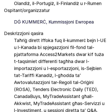
Olandiż, il-Portugiż, il-Finlandiż u r-Rumen
Ospitant/organizzatur
DĠ KUMMERĊ, Kummissjoni Ewropea
Deskrizzjoni qasira
Taħriġ dirett iffoka fuq il-kummerċ bejn l-UE
u l-Kanada bi spjegazzjoni fil-fond tal-
pjattaforma Access2Markets dwar kif tuża
t-taqsimiet differenti tagħha dwar l-
importazzjoni u l-esportazzjoni, is-Sejbien
tat-Tariffi Kanadiż, l-għodda ta’
Awtovalutazzjoni tar-Regoli tal-Oriġini
(ROSA), Tenders Electronic Daily (TED),
CanadaBuys, MyTradeAssistant għall-
Akkwist, MyTradeAssistant għas-Servizzi u
l-Investiment, u sessjoni diretta ta’ Q&A.