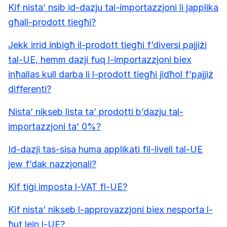
Kif nista’ nsib id-dazju tal-importazzjoni li japplika
għall-prodott tiegħi?
Jekk irrid inbigħ il-prodott tiegħi f’diversi pajjiżi
tal-UE, hemm dazji fuq l-importazzjoni biex
inħallas kull darba li l-prodott tiegħi jidħol f’pajjiż
differenti?
Nista’ nikseb lista ta’ prodotti b’dazju tal-
importazzjoni ta’ 0%?
Id-dazji tas-sisa huma applikati fil-livell tal-UE
jew f’dak nazzjonali?
Kif tiġi imposta l-VAT fl-UE?
Kif nista’ nikseb l-approvazzjoni biex nesporta l-
ħut lejn l-UE?