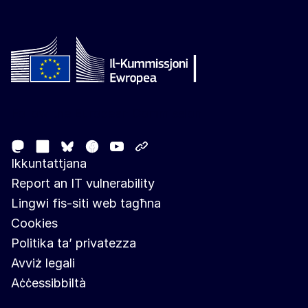
Follow the European Commission
Mastodon
LinkedIn
Facebook
Youtube
Other networks
Bluesky
Ikkuntattjana
Report an IT vulnerability
Lingwi fis-siti web tagħna
Cookies
Politika ta’ privatezza
Avviż legali
Aċċessibbiltà