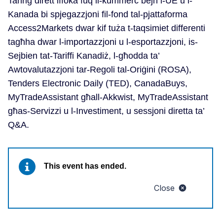
Taħriġ dirett iffoka fuq il-kummerċ bejn l-UE u l-
Kanada bi spjegazzjoni fil-fond tal-pjattaforma
Access2Markets dwar kif tuża t-taqsimiet differenti
tagħha dwar l-importazzjoni u l-esportazzjoni, is-
Sejbien tat-Tariffi Kanadiż, l-għodda ta’
Awtovalutazzjoni tar-Regoli tal-Oriġini (ROSA),
Tenders Electronic Daily (TED), CanadaBuys,
MyTradeAssistant għall-Akkwist, MyTradeAssistant
għas-Servizzi u l-Investiment, u sessjoni diretta ta’
Q&A.
This event has ended.
Close