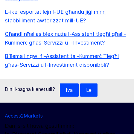
L-ikel esportat lejn l-UE għandu jiġi minn
stabbiliment awtorizzat mill-UE?
Għandi nħallas biex nuża l-Assistent tiegħi għall-
Kummerċ għas-Servizzi u l-Investiment?
B’liema lingwi fl-Assistent tal-Kummerċ Tiegħi
għas-Servizzi u l-Investiment disponibbli?
Din il-paġna kienet utli?
Iva
Le
Access2Markets
Dan is-sit huwa ġestit minn: