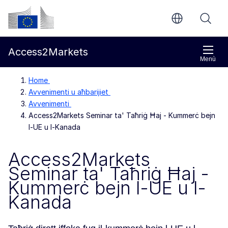
Mur għall-kontenut ewlieni
Kummissjoni Ewropea
Access2Markets
Menù
Home
Avvenimenti u aħbarijiet
Avvenimenti
Access2Markets Seminar ta' Taħriġ Ħaj - Kummerċ bejn
l-UE u l-Kanada
Access2Markets
Seminar ta' Taħriġ Ħaj -
Kummerċ bejn l-UE u l-
Kanada