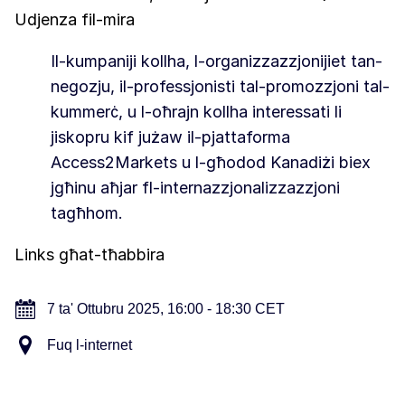
Udjenza fil-mira
Il-kumpaniji kollha, l-organizzazzjonijiet tan-
negozju, il-professjonisti tal-promozzjoni tal-
kummerċ, u l-oħrajn kollha interessati li
jiskopru kif jużaw il-pjattaforma
Access2Markets u l-għodod Kanadiżi biex
jgħinu aħjar fl-internazzjonalizzazzjoni
tagħhom.
Links għat-tħabbira
7 ta' Ottubru 2025, 16:00 - 18:30 CET
Fuq l-internet