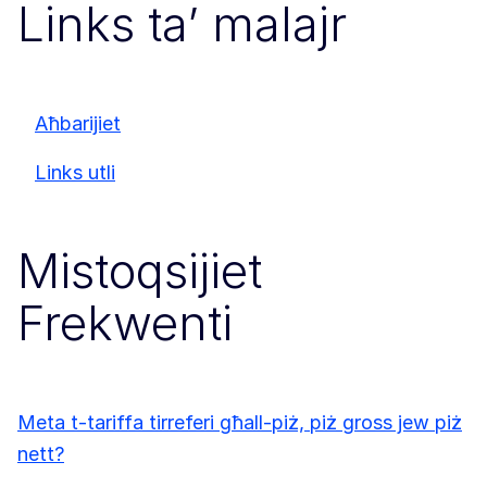
Links ta’ malajr
Aħbarijiet
Links utli
Mistoqsijiet
Frekwenti
Meta t-tariffa tirreferi għall-piż, piż gross jew piż
nett?