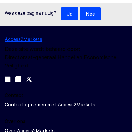
Was deze pagina nuttig?
Ja
Nee
Access2Markets
Deze site wordt beheerd door:
Directoraat-generaal Handel en Economische
Veiligheid
Volg ons
Join us on LinkedIn
#EUtrade
Trade-Off podcast
Contact
Contact opnemen met Access2Markets
Over ons
Over Access2Markets