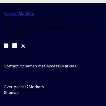
Access2Markets
Deze site wordt beheerd door:
Directoraat-generaal Handel en Economische
Veiligheid
Volg ons
Join us on LinkedIn
#EUtrade
Trade-Off podcast
Contact
Contact opnemen met Access2Markets
Over ons
Over Access2Markets
Sitemap