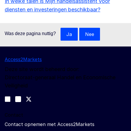
In welke talen is Mijn handelsassistent voor
diensten en investeringen beschikbaar?
Was deze pagina nuttig?
Ja
Nee
Access2Markets
Deze site wordt beheerd door:
Directoraat-generaal Handel en Economische
Veiligheid
Volg ons
Join us on LinkedIn
#EUtrade
Trade-Off podcast
Contact
Contact opnemen met Access2Markets