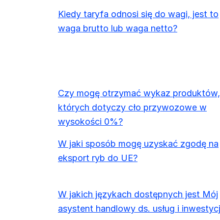
Kiedy taryfa odnosi się do wagi, jest to
waga brutto lub waga netto?
Czy mogę otrzymać wykaz produktów,
których dotyczy cło przywozowe w
wysokości 0%?
W jaki sposób mogę uzyskać zgodę na
eksport ryb do UE?
W jakich językach dostępnych jest Mój
asystent handlowy ds. usług i inwestycj