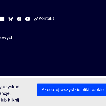
Kontakt
stodon
LinkedIn
Facebook
Youtube
Other networks
Bluesky
ykowych
by uzyskać
Akceptuj wszystkie pliki cookie
encje,
e
lub kliknij