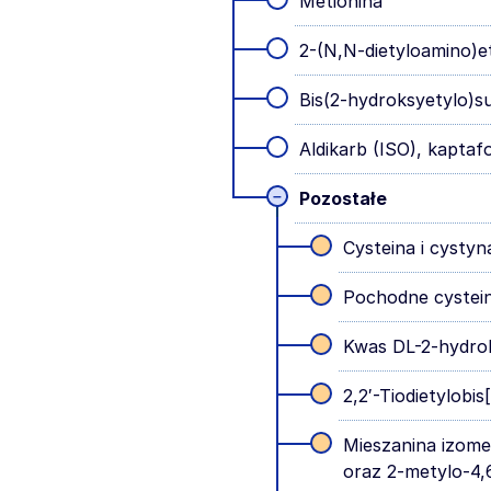
Metionina
2-(N,N-dietyloamino)e
Bis(2-hydroksyetylo)sul
Aldikarb (ISO), kaptaf
–
Pozostałe
Cysteina i cystyn
Pochodne cystein
Kwas DL-2-hydro
2,2′-Tiodietylobi
Mieszanina izome
oraz 2-metylo-4,