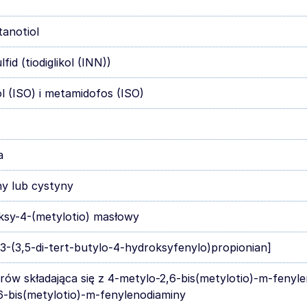
tanotiol
fid (tiodiglikol (INN))
ol (ISO) i metamidofos (ISO)
a
y lub cystyny
ksy-4-(metylotio) masłowy
s[3-(3,5-di-tert-butylo-4-hydroksyfenylo)propionian]
rów składająca się z 4-metylo-2,6-bis(metylotio)-m-fenyl
6-bis(metylotio)-m-fenylenodiaminy