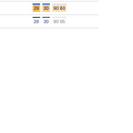
29
30
90 80
29
30
90 95