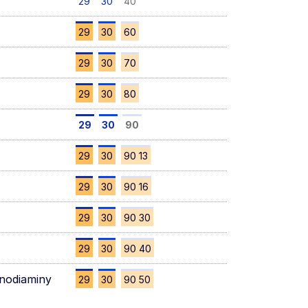
29
30
40
29
30
60
29
30
70
29
30
80
29
30
90
29
30
90 13
29
30
90 16
29
30
90 30
29
30
90 40
enodiaminy
29
30
90 50