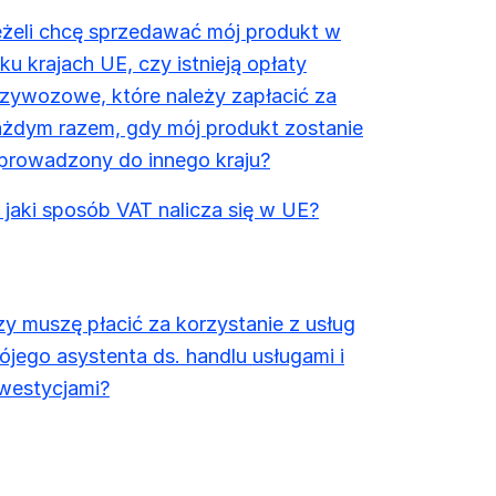
eżeli chcę sprzedawać mój produkt w
lku krajach UE, czy istnieją opłaty
zywozowe, które należy zapłacić za
ażdym razem, gdy mój produkt zostanie
prowadzony do innego kraju?
jaki sposób VAT nalicza się w UE?
y muszę płacić za korzystanie z usług
jego asystenta ds. handlu usługami i
westycjami?