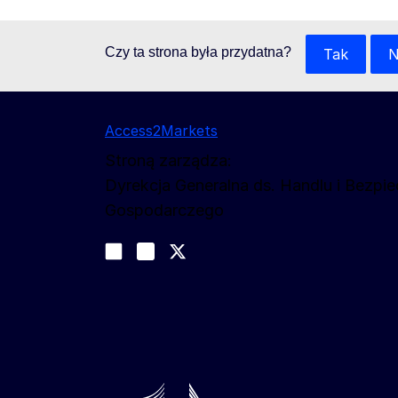
Czy ta strona była przydatna?
Tak
N
Access2Markets
Stroną zarządza:
Dyrekcja Generalna ds. Handlu i Bezpi
Gospodarczego
Obserwuj nas
Join us on LinkedIn
#EUtrade
Trade-Off podcast