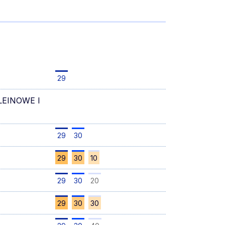
29
LEINOWE I
29
30
29
30
10
29
30
20
29
30
30