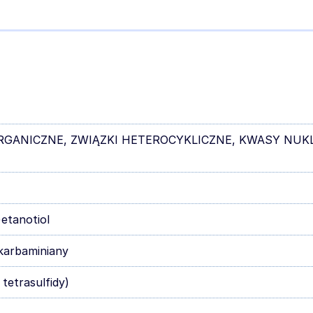
RGANICZNE, ZWIĄZKI HETEROCYKLICZNE, KWASY NUK
etanotiol
okarbaminiany
 tetrasulfidy)