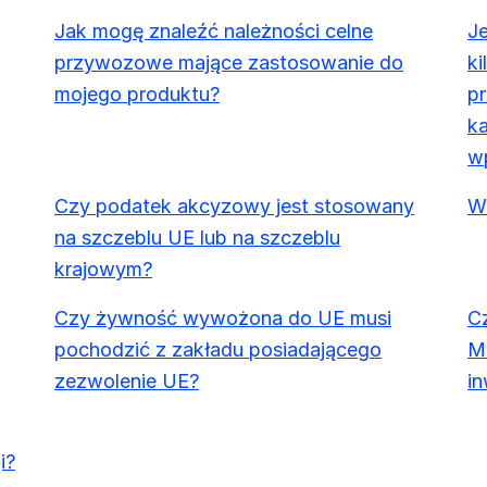
Jak mogę znaleźć należności celne
J
przywozowe mające zastosowanie do
ki
mojego produktu?
pr
k
w
Czy podatek akcyzowy jest stosowany
W 
na szczeblu UE lub na szczeblu
krajowym?
Czy żywność wywożona do UE musi
Cz
pochodzić z zakładu posiadającego
Mó
zezwolenie UE?
in
i?