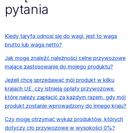
pytania
Kiedy taryfa odnosi się do wagi, jest to waga
brutto lub waga netto?
Jak mogę znaleźć należności celne przywozowe
mające zastosowanie do mojego produktu?
Jeżeli chcę sprzedawać mój produkt w kilku
krajach UE, czy istnieją opłaty przywozowe,
które należy zapłacić za każdym razem, gdy mój
produkt zostanie wprowadzony do innego kraju?
Czy mogę otrzymać wykaz produktów, których
dotyczy cło przywozowe w wysokości 0%?