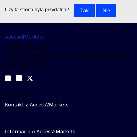
Czy ta strona była przydatna?
Tak
Nie
Access2Markets
Stroną zarządza:
Dyrekcja Generalna ds. Handlu i Bezpieczeństwa
Gospodarczego
Obserwuj nas
Join us on LinkedIn
#EUtrade
Trade-Off podcast
Kontakt
Kontakt z Access2Markets
O nas
Informacje o Access2Markets