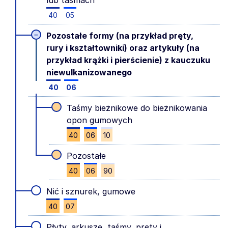
lub taśmach
40
05
–
Pozostałe formy (na przykład pręty,
rury i kształtowniki) oraz artykuły (na
przykład krążki i pierścienie) z kauczuku
niewulkanizowanego
40
06
Taśmy bieżnikowe do bieżnikowania
opon gumowych
40
06
10
Pozostałe
40
06
90
Nić i sznurek, gumowe
40
07
Płyty, arkusze, taśmy, pręty i