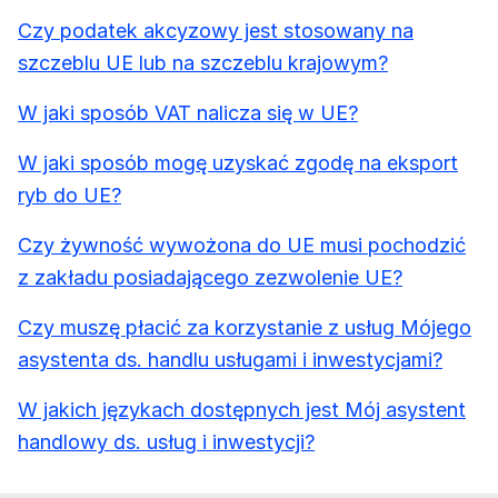
Czy podatek akcyzowy jest stosowany na
szczeblu UE lub na szczeblu krajowym?
W jaki sposób VAT nalicza się w UE?
W jaki sposób mogę uzyskać zgodę na eksport
ryb do UE?
Czy żywność wywożona do UE musi pochodzić
z zakładu posiadającego zezwolenie UE?
Czy muszę płacić za korzystanie z usług Mójego
asystenta ds. handlu usługami i inwestycjami?
W jakich językach dostępnych jest Mój asystent
handlowy ds. usług i inwestycji?