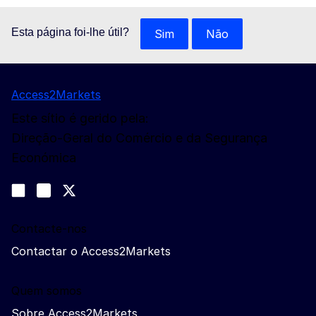
Esta página foi-lhe útil?
Sim
Não
Access2Markets
Este sítio é gerido pela:
Direção-Geral do Comércio e da Segurança
Económica
Siga-nos
Join us on LinkedIn
#EUtrade
Trade-Off podcast
Contacte-nos
Contactar o Access2Markets
Quem somos
Sobre Access2Markets