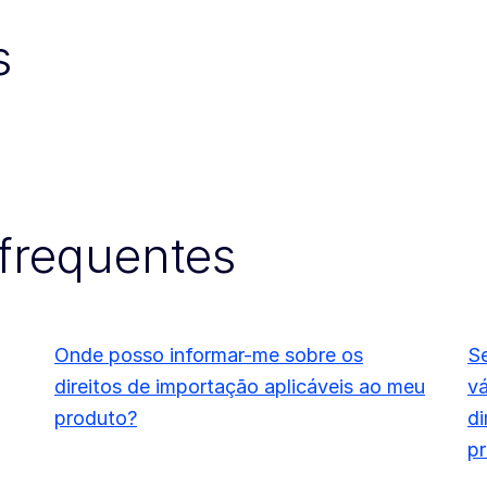
s
frequentes
Onde posso informar-me sobre os
S
direitos de importação aplicáveis ao meu
vá
produto?
di
pr