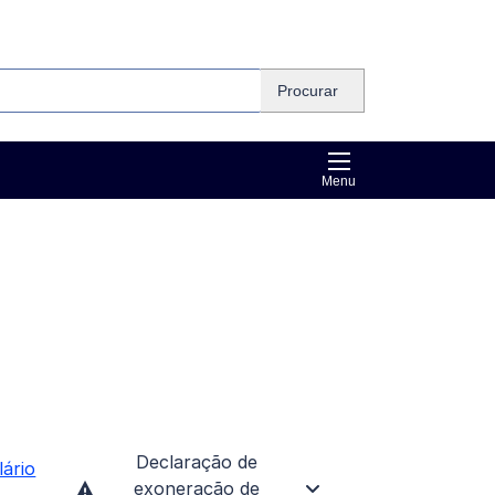
Procurar
Menu
Declaração de
lário
exoneração de