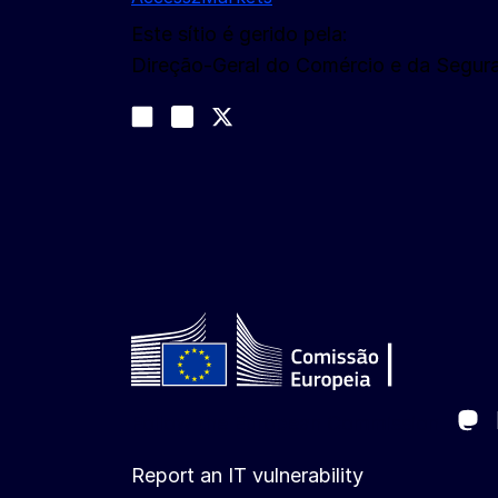
Este sítio é gerido pela:
Direção-Geral do Comércio e da Segu
Siga-nos
Join us on LinkedIn
#EUtrade
Trade-Off podcast
Ma
Follow the European Commission
Report an IT vulnerability