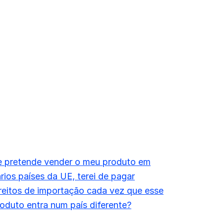
e pretende vender o meu produto em
rios países da UE, terei de pagar
reitos de importação cada vez que esse
oduto entra num país diferente?