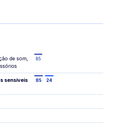
ução de som,
85
ssórios
s sensíveis
85
24