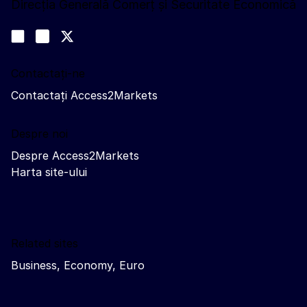
Direcția Generală Comerț și Securitate Economică
Urmăriți-ne
Join us on LinkedIn
#EUtrade
Trade-Off podcast
Contactați-ne
Contactați Access2Markets
Despre noi
Despre Access2Markets
Harta site-ului
Related sites
Business, Economy, Euro