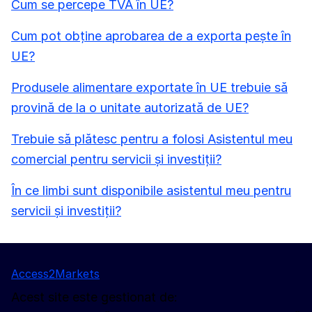
Cum se percepe TVA în UE?
Cum pot obține aprobarea de a exporta pește în
UE?
Produsele alimentare exportate în UE trebuie să
provină de la o unitate autorizată de UE?
Trebuie să plătesc pentru a folosi Asistentul meu
comercial pentru servicii și investiții?
În ce limbi sunt disponibile asistentul meu pentru
servicii și investiții?
Access2Markets
Acest site este gestionat de: