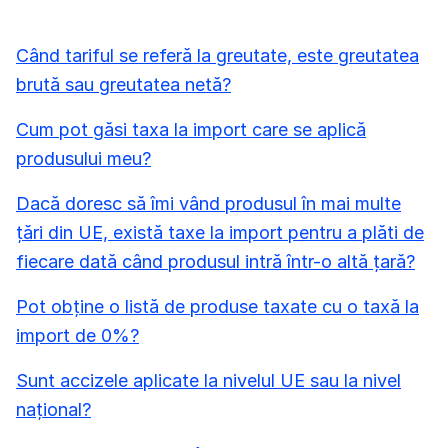
Când tariful se referă la greutate, este greutatea
brută sau greutatea netă?
Cum pot găsi taxa la import care se aplică
produsului meu?
Dacă doresc să îmi vând produsul în mai multe
țări din UE, există taxe la import pentru a plăti de
fiecare dată când produsul intră într-o altă țară?
Pot obține o listă de produse taxate cu o taxă la
import de 0%?
Sunt accizele aplicate la nivelul UE sau la nivel
național?