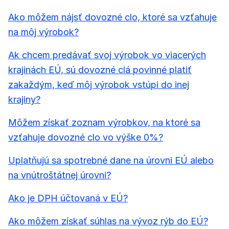
Ako môžem nájsť dovozné clo, ktoré sa vzťahuje
na môj výrobok?
Ak chcem predávať svoj výrobok vo viacerých
krajinách EÚ, sú dovozné clá povinné platiť
zakaždým, keď môj výrobok vstúpi do inej
krajiny?
Môžem získať zoznam výrobkov, na ktoré sa
vzťahuje dovozné clo vo výške 0%?
Uplatňujú sa spotrebné dane na úrovni EÚ alebo
na vnútroštátnej úrovni?
Ako je DPH účtovaná v EÚ?
Ako môžem získať súhlas na vývoz rýb do EÚ?