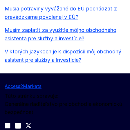
Musia potraviny vyvážané do EÚ pochádzať z
prevádzkarne povolenej v EÚ?
Musím zaplatiť za využitie môjho obchodného
asistenta pre služby a investície?
V ktorých jazykoch je k dispozícii môj obchodný
asistent pre služby a investície?
Access2Markets
Túto stránku spravuje:
Generálne riaditeľstvo pre obchod a ekonomickú
bezpečnosť
Sledujte nás
Join us on LinkedIn
#EUtrade
Trade-Off podcast