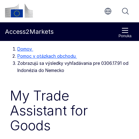
Prejsť na hlavný obsah
Európska komisia
Access2Markets
Ponuka
Domov
Pomoc v otázkach obchodu
Zobrazujú sa výsledky vyhľadávania pre 0306.17.91 od
Indonézia do Nemecko
My Trade
Assistant for
Goods