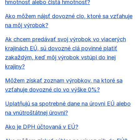
hmotnosť alebo čistá hmotnosť?
Ako môžem nájsť dovozné clo, ktoré sa vzťahuje
na môj výrobok?
Ak chcem predávať svoj výrobok vo viacerých
krajinách EÚ, sú dovozné clá povinné platiť
zakaždým, keď môj výrobok vstúpi do inej
krajiny?
Môžem získať zoznam výrobkov, na ktoré sa
vzťahuje dovozné clo vo výške 0%?
Uplatňujú sa spotrebné dane na úrovni EÚ alebo
na vnútroštátnej úrovni?
Ako je DPH účtovaná v EÚ?