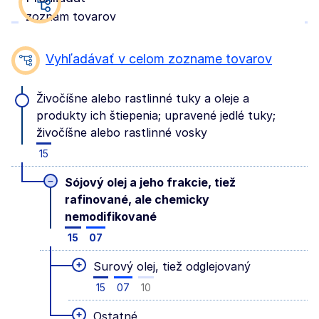
zoznam tovarov
Vyhľadávať v celom zozname tovarov
Živočíšne alebo rastlinné tuky a oleje a
produkty ich štiepenia; upravené jedlé tuky;
živočíšne alebo rastlinné vosky
15
–
Sójový olej a jeho frakcie, tiež
rafinované, ale chemicky
nemodifikované
15
07
+
Surový olej, tiež odglejovaný
15
07
10
+
Ostatné