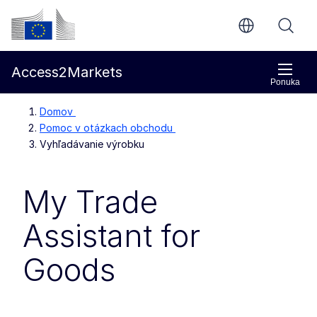
Prejsť na hlavný obsah
Európska komisia
Access2Markets
Ponuka
Domov
Pomoc v otázkach obchodu
Vyhľadávanie výrobku
My Trade
Assistant for
Goods