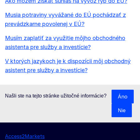
Ako môžem získať súhlas na vývoz rýb do EÚ?
Musia potraviny vyvážané do EÚ pochádzať z
prevádzkarne povolenej v EÚ?
Musím zaplatiť za využitie môjho obchodného
asistenta pre služby a investície?
V ktorých jazykoch je k dispozícii môj obchodný
asistent pre služby a investície?
Našli ste na tejto stránke užitočné informácie?
Áno
Nie
Access2Markets