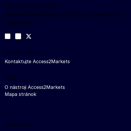
Túto stránku spravuje:
Generálne riaditeľstvo pre obchod a ekonomickú
bezpečnosť
Sledujte nás
Join us on LinkedIn
#EUtrade
Trade-Off podcast
Kontaktujte nás
Kontaktujte Access2Markets
O nás
O nástroji Access2Markets
Mapa stránok
Related sites