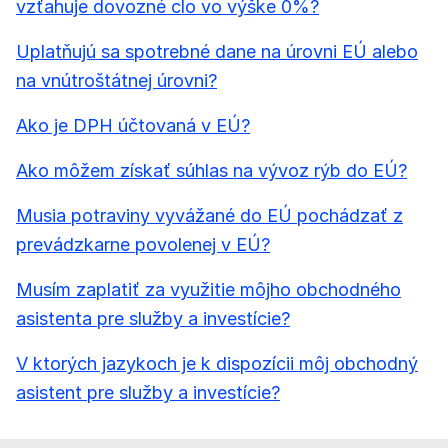
vzťahuje dovozné clo vo výške 0%?
Uplatňujú sa spotrebné dane na úrovni EÚ alebo
na vnútroštátnej úrovni?
Ako je DPH účtovaná v EÚ?
Ako môžem získať súhlas na vývoz rýb do EÚ?
Musia potraviny vyvážané do EÚ pochádzať z
prevádzkarne povolenej v EÚ?
Musím zaplatiť za využitie môjho obchodného
asistenta pre služby a investície?
V ktorých jazykoch je k dispozícii môj obchodný
asistent pre služby a investície?