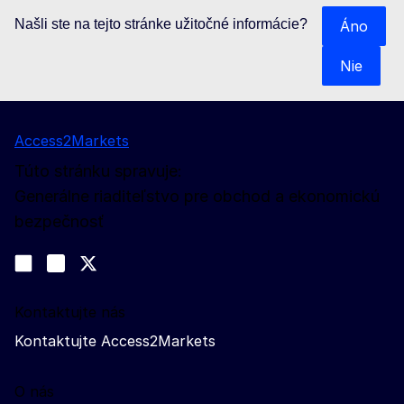
Našli ste na tejto stránke užitočné informácie?
Áno
Nie
Access2Markets
Túto stránku spravuje:
Generálne riaditeľstvo pre obchod a ekonomickú
bezpečnosť
Sledujte nás
Join us on LinkedIn
#EUtrade
Trade-Off podcast
Kontaktujte nás
Kontaktujte Access2Markets
O nás