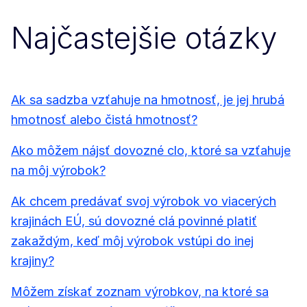
Najčastejšie otázky
Ak sa sadzba vzťahuje na hmotnosť, je jej hrubá
hmotnosť alebo čistá hmotnosť?
Ako môžem nájsť dovozné clo, ktoré sa vzťahuje
na môj výrobok?
Ak chcem predávať svoj výrobok vo viacerých
krajinách EÚ, sú dovozné clá povinné platiť
zakaždým, keď môj výrobok vstúpi do inej
krajiny?
Môžem získať zoznam výrobkov, na ktoré sa