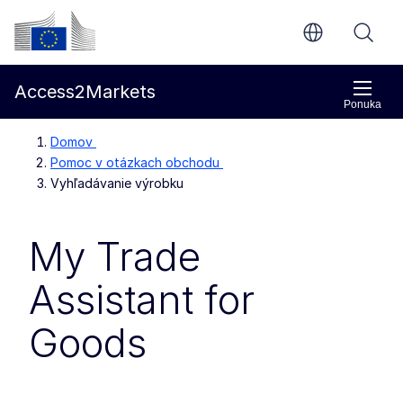
Prejsť na hlavný obsah
Európska komisia
Access2Markets
Ponuka
Domov
Pomoc v otázkach obchodu
Vyhľadávanie výrobku
My Trade
Assistant for
Goods