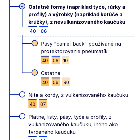
–
Ostatné formy (napríklad tyče, rúrky a
profily) a výrobky (napríklad kotúče a
krúžky), z nevulkanizovaného kaučuku
40
06
Pásy "camel-back" používané na
protektorovanie pneumatík
40
06
10
Ostatné
40
06
90
Nite a kordy, z vulkanizovaného kaučuku
40
07
Platne, listy, pásy, tyče a profily, z
vulkanizovaného kaučuku, iného ako
tvrdeného kaučuku