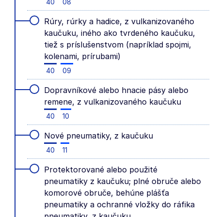
40
08
Rúry, rúrky a hadice, z vulkanizovaného
kaučuku, iného ako tvrdeného kaučuku,
tiež s príslušenstvom (napríklad spojmi,
kolenami, prírubami)
40
09
Dopravníkové alebo hnacie pásy alebo
remene, z vulkanizovaného kaučuku
40
10
Nové pneumatiky, z kaučuku
40
11
Protektorované alebo použité
pneumatiky z kaučuku; plné obruče alebo
komorové obruče, behúne plášťa
pneumatiky a ochranné vložky do ráfika
pneumatiky, z kaučuku