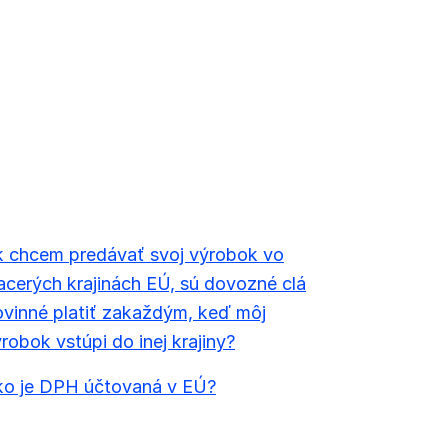
k chcem predávať svoj výrobok vo
acerých krajinách EÚ, sú dovozné clá
vinné platiť zakaždým, keď môj
robok vstúpi do inej krajiny?
ko je DPH účtovaná v EÚ?