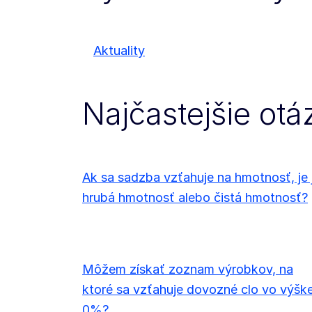
Aktuality
Najčastejšie otá
Ak sa sadzba vzťahuje na hmotnosť, je 
hrubá hmotnosť alebo čistá hmotnosť?
Môžem získať zoznam výrobkov, na
ktoré sa vzťahuje dovozné clo vo výšk
0%?