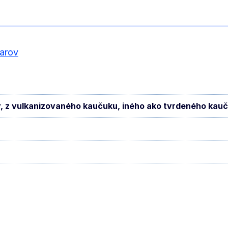
arov
fily, z vulkanizovaného kaučuku, iného ako tvrdeného kau