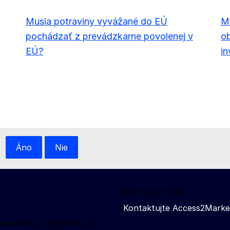
Musia potraviny vyvážané do EÚ
Mu
pochádzať z prevádzkarne povolenej v
ob
EÚ?
in
Áno
Nie
Kontaktujte nás
Kontaktujte Access2Marke
ekonomickú bezpečnosť