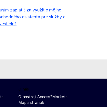
sím zaplatiť za využitie môjho
chodného asistenta pre služby a
vestície?
O nás
ts
O nástroji Access2Markets
Mapa stránok