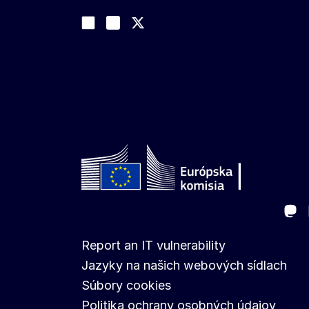
Sledujte nás
Join us on LinkedIn
#EUtrade
Trade-Off podcast
Ma
Follow the European Commission
Report an IT vulnerability
Jazyky na našich webových sídlach
Súbory cookies
Politika ochrany osobných údajov