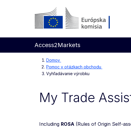
Prejsť na hlavný obsah
Európska komisia
Access2Markets
Domov
Pomoc v otázkach obchodu
Vyhľadávanie výrobku
My Trade Assis
Including
ROSA
(
Rules of Origin Self-as