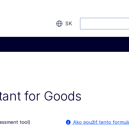
Vyhľadávanie
SK
tant for Goods
sessment tool
)
Ako použiť tento formul