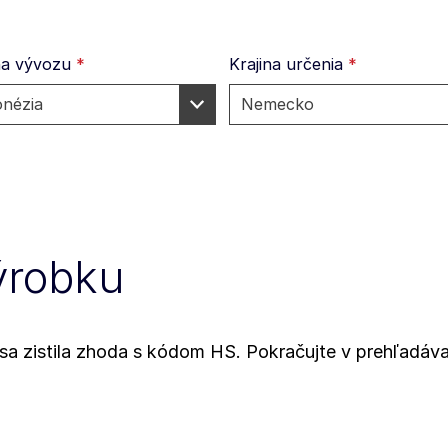
na vývozu
*
Krajina určenia
*
ýrobku
a sa zistila zhoda s kódom HS. Pokračujte v prehľad