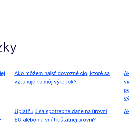
zky
jej
Ako môžem nájsť dovozné clo, ktoré sa
A
vzťahuje na môj výrobok?
vi
po
vý
Uplatňujú sa spotrebné dane na úrovni
A
e
EÚ alebo na vnútroštátnej úrovni?